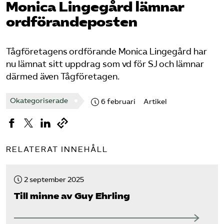
Monica Lingegård lämnar
ordförandeposten
Bli medlem
Logga in på Arbetsgivarguiden
Tågföretagens ordförande Monica Lingegård har
nu lämnat sitt uppdrag som vd för SJ och lämnar
Sök på tagforetagen.se
därmed även Tågföretagen.
Okategoriserade
6 februari
Artikel
RELATERAT INNEHÅLL
2 september 2025
Till minne av Guy Ehrling