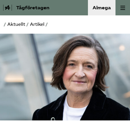
Tågföretagen
Almega
/
Aktuellt
/
Artikel
/
Aktuellt
Reformagenda för järnvägen
Våra frågor
Aktiviteter
Om oss
Kontakt
Mina sidor (almega.se)