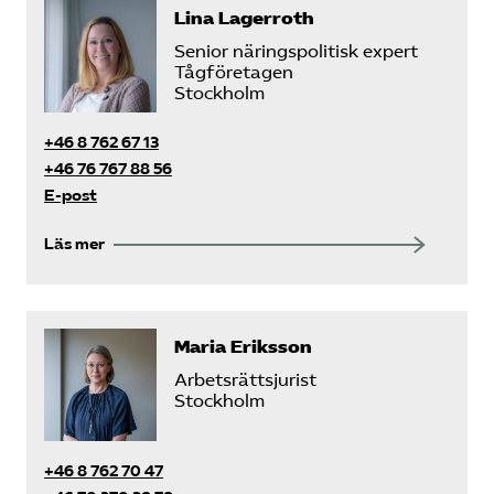
Lina Lagerroth
Senior näringspolitisk expert
Tågföretagen
Stockholm
+46 8 762 67 13
+46 76 767 88 56
E-post
Läs mer
Maria Eriksson
Arbetsrättsjurist
Stockholm
+46 8 762 70 47