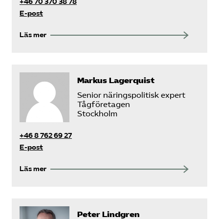
+46 70 370 38 78
E-post
Läs mer
Markus Lagerquist
Senior näringspolitisk expert
Tågföretagen
Stockholm
+46 8 762 69 27
E-post
Läs mer
Peter Lindgren