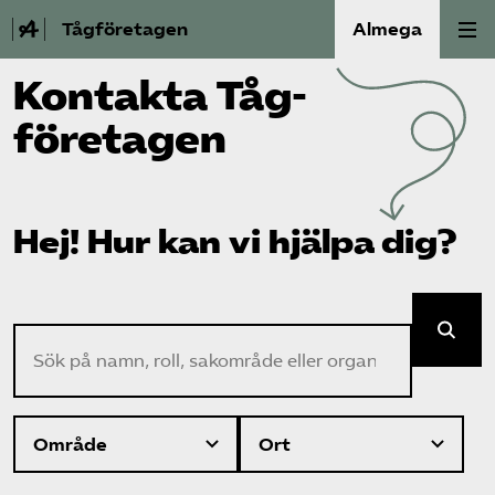
Tågföretagen
Almega
Kontakta Tåg­
Aktuellt
företagen
Reformagenda för järnvägen
Våra frågor
Hej! Hur kan vi hjälpa dig?
Aktiviteter
Sök på namn, roll, sakområde eller organisation
Om oss
Kontakt
Mina sidor (almega.se)