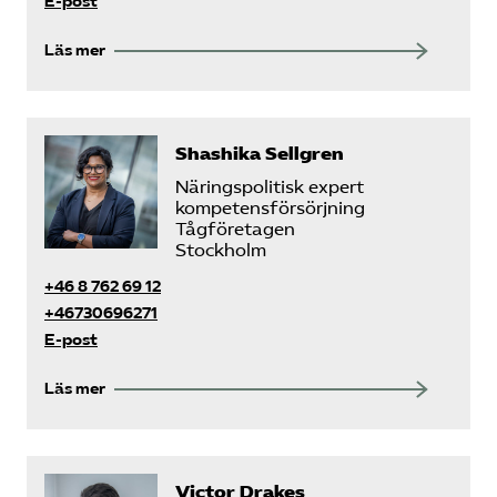
E-post
Läs mer
Shashika Sellgren
Näringspolitisk expert
kompetensförsörjning
Tågföretagen
Stockholm
+46 8 762 69 12
+46730696271
E-post
Läs mer
Victor Drakes