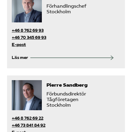
Förhandlingschef
Stockholm
+46 8 762 69 93
+46 70 345 69 93
E-post
Läs mer
Pierre Sandberg
Förbundsdirektör
Tågföretagen
Stockholm
+46 8 762 69 22
+46 73 841 84 92