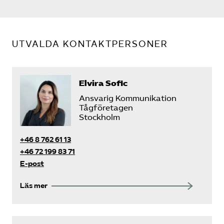
Bli medlem
UTVALDA KONTAKTPERSONER
Logga in på Arbetsgivarguiden
Sök på tagforetagen.se
Elvira Sofic
Ansvarig Kommunikation
Tågföretagen
Stockholm
+46 8 762 61 13
+46 72 199 83 71
E-post
Läs mer