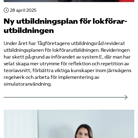
28 april 2025
Bli medlem
Ny utbildningsplan för lokförar­
utbildningen
Logga in på Arbetsgivarguiden
Under året har Tågföretagens utbildningsråd reviderat
Sök på tagforetagen.se
utbildningsplanen för lokförarutbildningen. Revideringen
har skett på grund av införandet av system E, där man har
velat skapa mer utrymme för reflektion och repetition av
teoriavsnitt, förbättra viktiga kunskaper inom järnvägens
regelverk och arbeta för implementering av
simulatoranvändning.