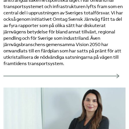
ansträngda säkerhetspolitiska läget i vår omvärld har
transportsystemet och infrastrukturen lyfts fram som en
central del i upprustningen av Sveriges totalförsvar. Vi har
också genom initiativet Omtag Svensk Järnväg fått ta del
av fyra rapporter som på olika sätt har diskuterat
järnvägens betydelse för bland annat tillväxt, regional
pendling och för Sverige som industriland. Även
järnvägsbranschens gemensamma Vision 2050 har
omvandlats till en färdplan som har satts på pränt för att
utkristallisera de nödvändiga satsningarna på vägen till
framtidens transportsystem.