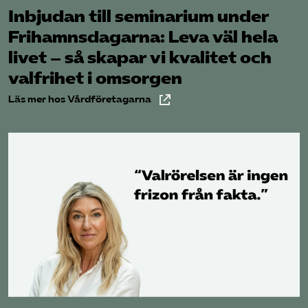
Inbjudan till seminarium under
Frihamns­dagarna: Leva väl hela
livet – så skapar vi kvalitet och
valfrihet i omsorgen
Läs mer hos Vårdföretagarna