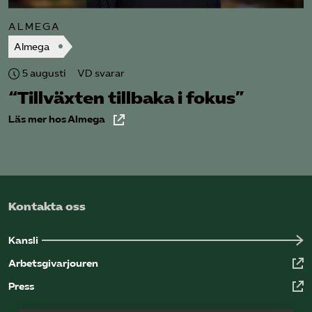
ALMEGA
Almega
5 augusti
VD svarar
“Tillväxten tillbaka i fokus”
Läs mer hos Almega
Kontakta oss
Kansli
Arbetsgivarjouren
Press