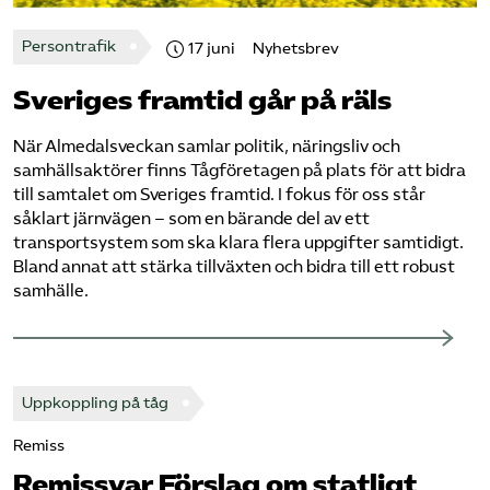
Bli medlem
Persontrafik
17 juni
Nyhetsbrev
Sveriges framtid går på räls
Logga in på Arbetsgivarguiden
När Almedalsveckan samlar politik, näringsliv och
Sök på tagforetagen.se
samhällsaktörer finns Tågföretagen på plats för att bidra
till samtalet om Sveriges framtid. I fokus för oss står
såklart järnvägen – som en bärande del av ett
transportsystem som ska klara flera uppgifter samtidigt.
Bland annat att stärka tillväxten och bidra till ett robust
samhälle.
Uppkoppling på tåg
Remiss
Remissvar Förslag om statligt