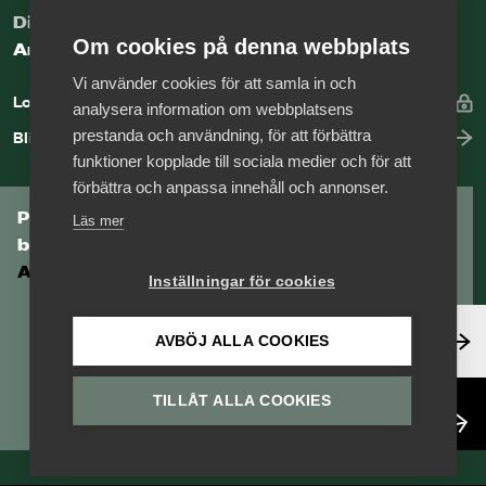
Digital kunskapsbank för arbetsgivare
Om cookies på denna webbplats
Arbetsgivarguiden
Vi använder cookies för att samla in och
Logga in
analysera information om webbplatsens
prestanda och användning, för att förbättra
Bli medlem
funktioner kopplade till sociala medier och för att
förbättra och anpassa innehåll och annonser.
Prenumerera på Tågföretagens
Läs mer
branschnyhetsbrev
Aktuell info direkt i din inkorg.
Inställningar för cookies
Anmäl dig här
AVBÖJ ALLA COOKIES
TILLÅT ALLA COOKIES
Läs nyhetsbrev