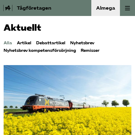
Tågföretagen
Almega
Aktuellt
Aktuellt
Alla
Artikel
Debattartikel
Nyhetsbrev
Reformagenda för järnvägen
Nyhetsbrev kompetensförsörjning
Remisser
Våra frågor
Aktiviteter
Om oss
Kontakt
Mina sidor (almega.se)