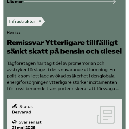
Läs mer
Infrastruktur
Remiss
Remissvar Ytterligare tillfälligt
sänkt skatt på bensin och diesel
Tågföretagen har tagit del av promemorian och
avstryker förslaget i dess nuvarande utformning. En
politik som i ett läge av ökad osäkerhet i den globala
energiförsörjningen ytterligare stärker incitamenten
för fossilberoende transporter riskerar att försvaga …
Status
Besvarad
Svar senast
21 maj 2026