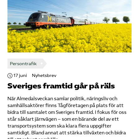
Bli medlem
Logga in på Arbetsgivarguiden
Sök på tagforetagen.se
Persontrafik
17 juni
Nyhetsbrev
Sveriges framtid går på räls
När Almedalsveckan samlar politik, näringsliv och
samhällsaktörer finns Tågföretagen på plats för att
bidra till samtalet om Sveriges framtid. I fokus för oss
står såklart järnvägen – som en bärande del av ett
transportsystem som ska klara flera uppgifter
samtidigt. Bland annat att stärka tillväxten och bidra