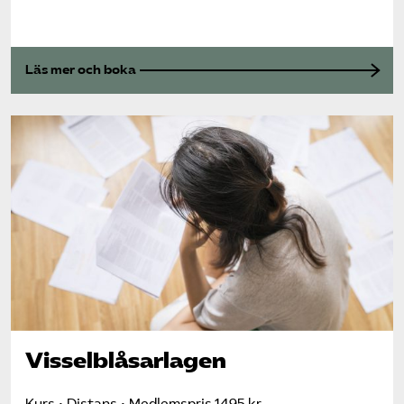
Läs mer och boka
Visselblåsarlagen
Kurs
Distans
Medlemspris 1495 kr