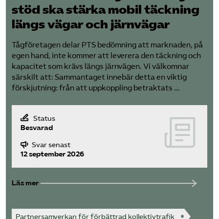
stöd ska stärka mobil täckning
längs vägar och järnvägar
Tågföretagen delar PTS bedömning att marknaden, på
egen hand, inte kommer att leverera den täckning och
kapacitet som krävs längs järnvägen. Vi välkomnar
särskilt att: Sammantaget innebär detta en viktig
förskjutning: från att uppkoppling betraktats …
Status
Besvarad
Svar senast
12 september 2026
Läs mer
Partnersamverkan för förbättrad kollektivtrafik