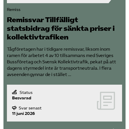
Remiss
Remissvar Tillfälligt
statsbidrag för sänkta priser i
kollektiv­trafiken
Tågföretagen har i tidigare remissvar, liksom inom
ramen för arbetet 4 av 10 tillsammans med Sveriges
Bussföretag och Svensk Kollektivtrafik, pekat på att
dagens styrmedel inte är transportneutrala. I flera
avseenden gynnar de i stället …
Status
Besvarad
Svar senast
11 juni 2026