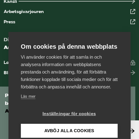
Kansli
Arbetsgivarjouren
Press
Digital kunskapsbank för arbetsgivare
Om cookies på denna webbplats
Arbetsgivarguiden
Vi använder cookies för att samla in och
Logga in
analysera information om webbplatsens
prestanda och användning, för att förbättra
Bli medlem
funktioner kopplade till sociala medier och för att
förbättra och anpassa innehåll och annonser.
Prenumerera på Tågföretagens
Läs mer
branschnyhetsbrev
Aktuell info direkt i din inkorg.
Inställningar för cookies
Anmäl dig här
AVBÖJ ALLA COOKIES