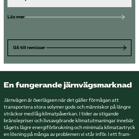
Läs mer
Gå till remisser
En fungerande järnvägsmarknad
Järnvägen är överlägsen när det gäller för­mågan att
transportera stora volymer gods och människor på längre
sträckor med låg klimatpåverkan. I tider av stigande
bränsle­priser och livsavgörande klimatutmaningar innebär
tågets lägre energiförbrukning och minimala klimatavtryck
en lösning på många av problemen vi står inför. I ett fram­