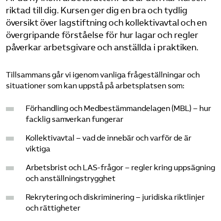
riktad till dig. Kursen ger dig en bra och tydlig
Bli medlem
översikt över lagstiftning och kollektivavtal och en
övergripande förståelse för hur lagar och regler
Logga in på Arbetsgivarguiden
påverkar arbetsgivare och anställda i praktiken.
Sök på tagforetagen.se
Tillsammans går vi igenom vanliga frågeställningar och
situationer som kan uppstå på arbetsplatsen som:
Förhandling och Medbestämmandelagen (MBL) – hur
facklig samverkan fungerar
Kollektivavtal – vad de innebär och varför de är
viktiga
Arbetsbrist och LAS-frågor – regler kring uppsägning
och anställningstrygghet
Rekrytering och diskriminering – juridiska riktlinjer
och rättigheter