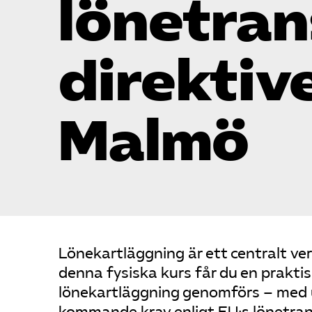
lönetran
direktiv
Malmö
Lönekartläggning är ett centralt verk
denna fysiska kurs får du en prakt
lönekartläggning genomförs – med u