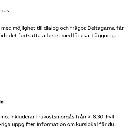
tips
ed möjlighet till dialog och frågor. Deltagarna får
d i det fortsatta arbetet med lönekartläggning.
le
mö. Inkluderar frukostsmörgås från kl 8.30. Fyll
vriga uppgifter. Information om kurslokal får du i