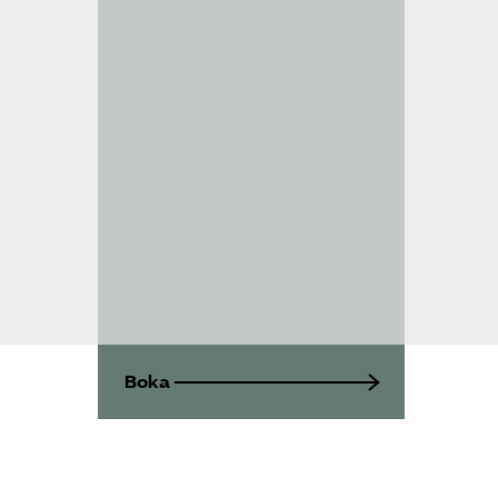
Kontakt
Mina sidor (almega.se)
Bli medlem
Logga in på
Arbetsgivarguiden
Sök på tagforetagen.se
Boka