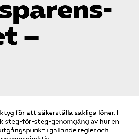
sparens­
et –
tyg för att säkerställa sakliga löner. I
isk steg-för-steg-genomgång av hur en
tgångspunkt i gällande regler och