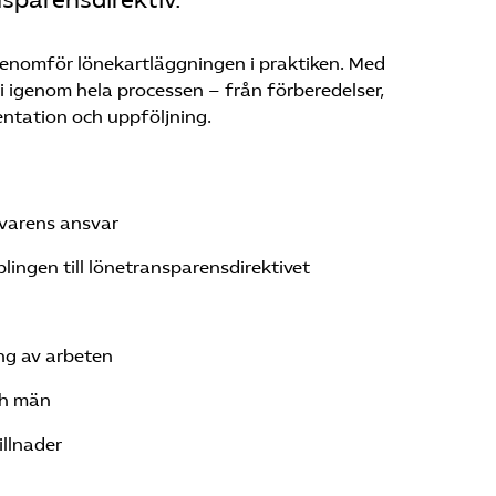
sparensdirektiv.
genomför lönekartläggningen i praktiken. Med
 igenom hela processen – från förberedelser,
entation och uppföljning.
ivarens ansvar
plingen till lönetransparensdirektivet
ing av arbeten
ch män
illnader