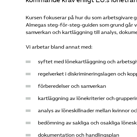
kommande krav enligt EU:s lönetran
Kursen fokuserar på hur du som arbetsgivare 
Almegas steg-för-steg-guiden som grund går vi
samverkan och kartläggning till analys, dokum
Vi arbetar bland annat med:
syftet med lönekartläggning och arbetsg
regelverket i diskrimineringslagen och kop
förberedelser och samverkan
kartläggning av lönekriterier och grupper
analys av löneskillnader mellan kvinnor o
bedömning av sakliga och osakliga lönesk
dokumentation och handlingsplan