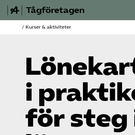
Tågföretagen
/
Kurser & aktiviteter
Lönekar
i prakti
för steg 