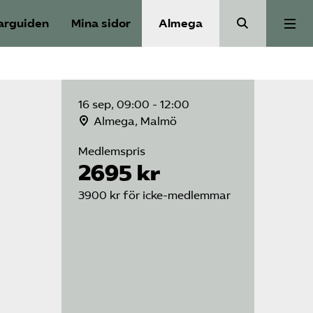
arguiden
Mina sidor
Almega
Aktuellt
16 sep, 09:00 - 12:00
Reformagenda för järnvägen
Almega, Malmö
Medlemspris
2695 kr
Våra frågor
3900 kr för icke-medlemmar
Aktiviteter
Om oss