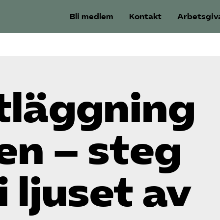
Bli medlem
Kontakt
Arbetsgiv
tläggning
ken – steg
i ljuset av