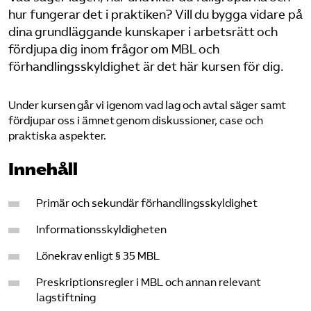
hur fungerar det i praktiken? Vill du bygga vidare på
Bli medlem
dina grundläggande kunskaper i arbetsrätt och
fördjupa dig inom frågor om MBL och
Logga in på Arbetsgivarguiden
förhandlingsskyldighet är det här kursen för dig.
Sök på tagforetagen.se
Under kursen går vi igenom vad lag och avtal säger samt
fördjupar oss i ämnet genom diskussioner, case och
praktiska aspekter.
Innehåll
Primär och sekundär förhandlingsskyldighet
Informationsskyldigheten
Lönekrav enligt § 35 MBL
Preskriptionsregler i MBL och annan relevant
lagstiftning