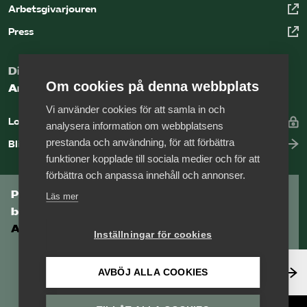
Arbetsgivarjouren
Press
Digital kunskapsbank för arbetsgivare
Om cookies på denna webbplats
Arbetsgivarguiden
Vi använder cookies för att samla in och
Logga in
analysera information om webbplatsens
prestanda och användning, för att förbättra
Bli medlem
funktioner kopplade till sociala medier och för att
förbättra och anpassa innehåll och annonser.
Prenumerera på Tågföretagens
Läs mer
branschnyhetsbrev
Aktuell info direkt i din inkorg.
Inställningar för cookies
Anmäl dig här
AVBÖJ ALLA COOKIES