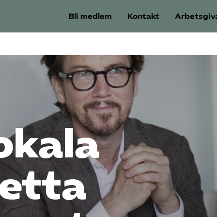
Bli medlem
Kontakt
Arbetsgiv
okala
detta