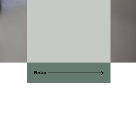
Kontakt
Mina sidor (almega.se)
Bli medlem
Logga in på
Arbetsgivarguiden
Boka
Sök på tagforetagen.se