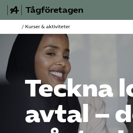
Tågföretagen
/
Kurser & aktiviteter
Teckna l
avtal – 