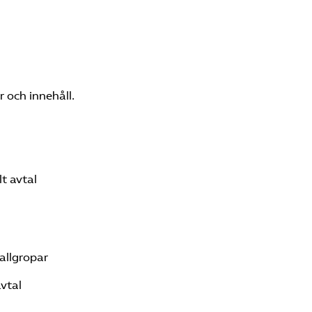
r och innehåll.
t avtal
fallgropar
vtal