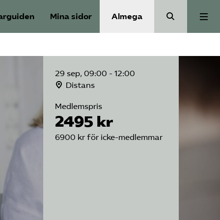
arguiden
Mina sidor
Almega
Aktuellt
29 sep, 09:00 - 12:00
Reformagenda för järnvägen
Distans
Medlemspris
2495 kr
Våra frågor
6900 kr för icke-medlemmar
Aktiviteter
Om oss