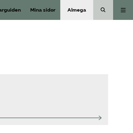
arguiden
Mina sidor
Almega
Aktuellt
Reformagenda för järnvägen
Våra frågor
Aktiviteter
Om oss