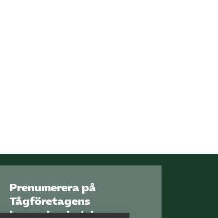
Kontakt
Mina sidor (almega.se)
Bli medlem
Logga in på
Arbetsgivarguiden
Sök på tagforetagen.se
Prenumerera på
Tågföretagens
branschnyhetsbrev