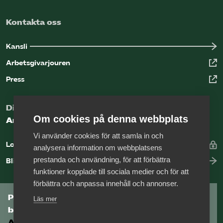
Bli medlem
Kontakta oss
Kansli
Logga in på Arbetsgivarguiden
Arbetsgivarjouren
Sök på tagforetagen.se
Press
Digital kunskapsbank för arbetsgivare
Om cookies på denna webbplats
Arbetsgivarguiden
Vi använder cookies för att samla in och
Logga in
analysera information om webbplatsens
prestanda och användning, för att förbättra
Bli medlem
funktioner kopplade till sociala medier och för att
förbättra och anpassa innehåll och annonser.
Prenumerera på Tågföretagens
Läs mer
branschnyhetsbrev
Aktuell info direkt i din inkorg.