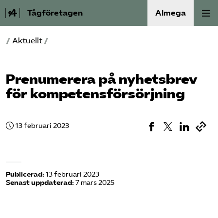
Tågföretagen
Almega
/
Aktuellt
/
Aktuellt
Reformagenda för järnvägen
Prenumerera på nyhetsbrev
för kompetensförsörjning
Våra frågor
Aktiviteter
13 februari 2023
Om oss
Publicerad:
13 februari 2023
Kontakt
Senast uppdaterad:
7 mars 2025
Mina sidor (almega.se)