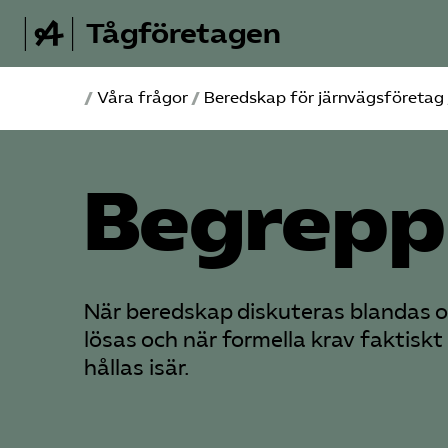
Tågföretagen
/
Våra frågor
/
Beredskap för järnvägsföretag
Begrepp
När beredskap diskuteras blandas o
lösas och när formella krav faktisk
hållas isär.