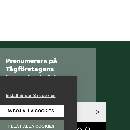
Prenumerera på
Tågföretagens
branschnyhetsbrev
Aktuell info direkt i
din inkorg.
Inställningar för cookies
AVBÖJ ALLA COOKIES
Anmäl dig här
TILLÅT ALLA COOKIES
Läs