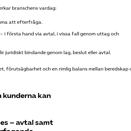
erkar branschens vardag:
ma att efterfråga.
i första hand via avtal, i vissa fall genom uttag och
r juridiskt bindande genom lag, beslut eller avtal.
et, förutsägbarhet och en rimlig balans mellan beredskap 
h kunderna kan
 civila och militära aktörer
es – avtal samt
 uppstå från befintliga eller