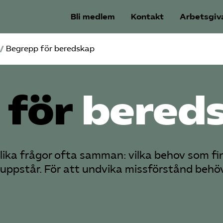
Bli medlem
Kontakt
Arbetsgiv
/
Begrepp för beredskap
 för
bered
lika frågor ofta samman: vilka behov som fi
t uppstår. För att undvika missförstånd behö