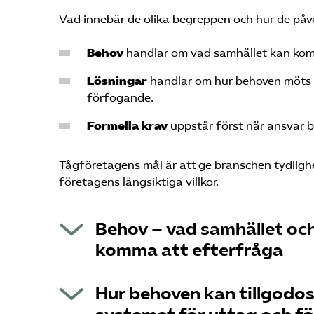
Vad innebär de olika begreppen och hur de påv
Behov
handlar om vad samhället kan kom
Lösningar
handlar om hur behoven möts – 
förfogande.
Formella krav
uppstår först när ansvar bli
Tågföretagens mål är att ge branschen tydligh
företagens långsiktiga villkor.
Behov – vad samhället oc
komma att efterfråga
Vid ett försämrat säkerhetsläge kan både
Hur behoven kan tillgodos
behöva transporter. Nya behov kan också
nya kunder inom näringslivet.