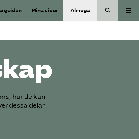
arguiden
Mina sidor
Almega
Aktuellt
Reformagenda för järnvägen
skap
Våra frågor
nns, hur de kan
Aktiviteter
ver dessa delar
Om oss