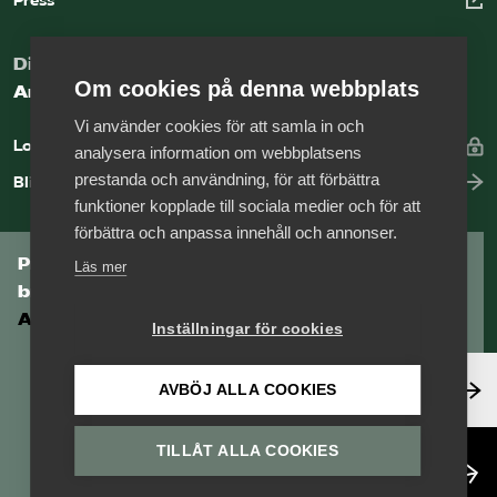
Press
tillsynsmyndigheten.
befattningar, inklusive
Om endast delar av verksamheten
identitetskontroll och utdrag ur
omfattas av säkerhetsskydd kan
belastningsregistret.
Digital kunskapsbank för arbetsgivare
övriga delar ändå omfattas av CER‑
och cybersäkerhetskrav
Om cookies på denna webbplats
Arbetsgivarguiden
Vi använder cookies för att samla in och
Logga in
analysera information om webbplatsens
prestanda och användning, för att förbättra
Bli medlem
funktioner kopplade till sociala medier och för att
förbättra och anpassa innehåll och annonser.
Prenumerera på Tågföretagens
Läs mer
branschnyhetsbrev
Aktuell info direkt i din inkorg.
Inställningar för cookies
Anmäl dig här
AVBÖJ ALLA COOKIES
TILLÅT ALLA COOKIES
Läs nyhetsbrev