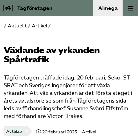
Tågföretagen
Almega
/
Aktuellt
/
Artikel
/
Aktuellt
Reformagenda för järnvägen
Växlande av yrkanden
Spårtrafik
Våra frågor
Tågföretagen träffade idag, 20 februari, Seko, ST,
Aktiviteter
SRAT och Sveriges Ingenjörer för att växla
yrkanden. Att växla yrkanden är det första steget i
Om oss
årets avtalsrörelse som från Tågföretagens sida
leds av förhandlingschef Susanne Svärd Elfström
Kontakt
med förhandlare Victor Drakes.
Mina sidor (almega.se)
Avtal25
20 februari 2025
Artikel