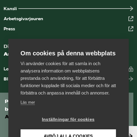
Kansli
Arbetsgivarjouren
Press
Digital kunskapsbank för arbetsgivare
Om cookies på denna webbplats
Arbetsgivarguiden
Vi använder cookies för att samla in och
Logga in
analysera information om webbplatsens
prestanda och användning, för att förbättra
Bli medlem
funktioner kopplade till sociala medier och för att
förbättra och anpassa innehåll och annonser.
Prenumerera på Tågföretagens
Läs mer
branschnyhetsbrev
Aktuell info direkt i din inkorg.
Inställningar för cookies
Anmäl dig här
AVBÖJ ALLA COOKIES