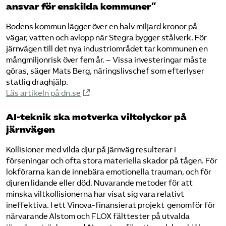
ansvar för enskilda kommuner”
Bodens kommun lägger över en halv miljard kronor på
vägar, vatten och avlopp när Stegra bygger stålverk. För
järnvägen till det nya industriområdet tar kommunen en
mångmiljonrisk över fem år. – Vissa investeringar måste
göras, säger Mats Berg, näringslivschef som efterlyser
statlig draghjälp.
Läs artikeln på dn.se
AI-teknik ska motverka viltolyckor på
järnvägen
Kollisioner med vilda djur på järnväg resulterar i
förseningar och ofta stora materiella skador på tågen. För
lokförarna kan de innebära emotionella trauman, och för
djuren lidande eller död. Nuvarande metoder för att
minska viltkollisionerna har visat sig vara relativt
ineffektiva. I ett Vinova-finansierat projekt genomför för
närvarande Alstom och FLOX fälttester på utvalda