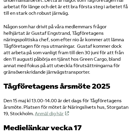
underhållsarbetet. Detta är något som Tågföretagen har
arbetat för länge och det är ett bra första steg i arbetet få
till en stark och robust järnväg.
Någon som har drivit på våra medlemmars frågor
helhjärtat är Gustaf Engstrand, Tågföretagens
näringspolitiska chef, som efter nio år kommer att lämna
Tågföretagen för nya utmaningar. Gustaf kommer dock
att arbeta på som vanligt fram till den 30 juni för att från
den 11 augusti påbörja en tjänst hos Green Cargo, bland
annat med fokus på att utveckla förutsättningarna för
gränsöverskridande järnvägstransporter.
Tågföretagens årsmöte 2025
Den 15 maj kl 13.00-14.00 är det dags för Tågföretagens
årsmöte. Platsen för mötet är Näringslivets hus, Storgatan
19, Stockholm.
Anmäl dig här
Medielänkar vecka 17