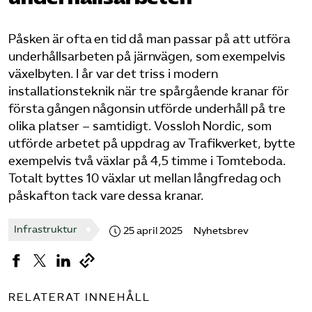
Bli medlem
Påsken är ofta en tid då man passar på att utföra
underhållsarbeten på järnvägen, som exempelvis
Logga in på Arbetsgivarguiden
växelbyten. I år var det triss i modern
installationsteknik när tre spårgående kranar för
Sök på tagforetagen.se
första gången någonsin utförde underhåll på tre
olika platser – samtidigt. Vossloh Nordic, som
utförde arbetet på uppdrag av Trafikverket, bytte
exempelvis två växlar på 4,5 timme i Tomteboda.
Totalt byttes 10 växlar ut mellan långfredag och
påskafton tack vare dessa kranar.
Infrastruktur
25 april 2025
Nyhetsbrev
RELATERAT INNEHÅLL