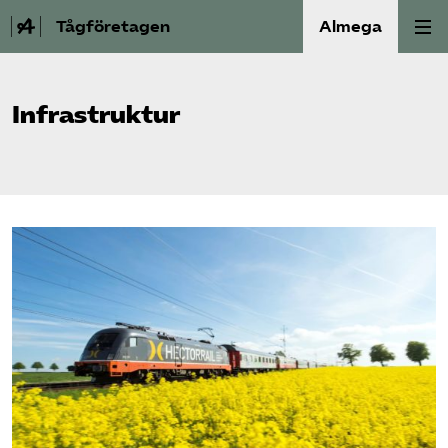
Tågföretagen
Almega
Aktuellt
Infrastruktur
Reformagenda för järnvägen
Våra frågor
Aktiviteter
Om oss
Kontakt
Mina sidor (almega.se)