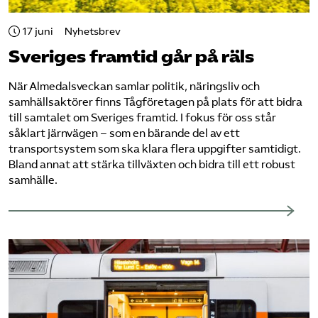
Bli medlem
17 juni
Nyhetsbrev
Sveriges framtid går på räls
Logga in på Arbetsgivarguiden
När Almedalsveckan samlar politik, näringsliv och
samhällsaktörer finns Tågföretagen på plats för att bidra
Sök på tagforetagen.se
till samtalet om Sveriges framtid. I fokus för oss står
såklart järnvägen – som en bärande del av ett
transportsystem som ska klara flera uppgifter samtidigt.
Bland annat att stärka tillväxten och bidra till ett robust
samhälle.