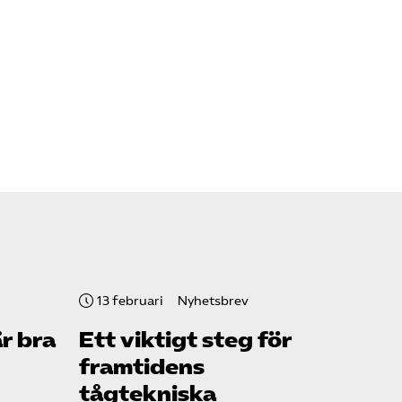
13 februari
Nyhetsbrev
r bra
Ett viktigt steg för
framtidens
tågtekniska