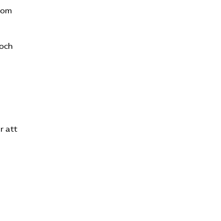
 som
 och
r att