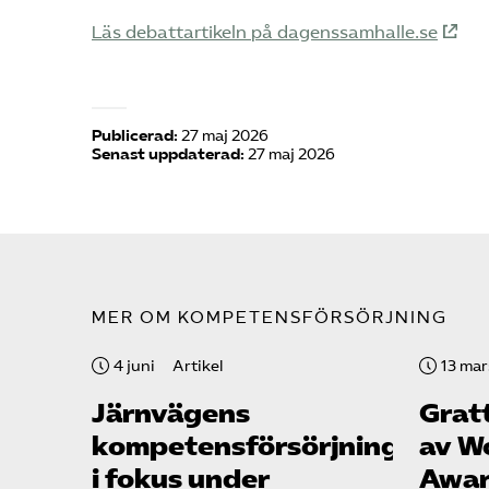
Läs debattartikeln på dagenssamhalle.se
Publicerad:
27 maj 2026
Senast uppdaterad:
27 maj 2026
MER OM KOMPETENSFÖRSÖRJNING
4 juni
Artikel
13 mar
Järnvägens
Gratt
kompetensförsörjning
av W
i fokus under
Awar