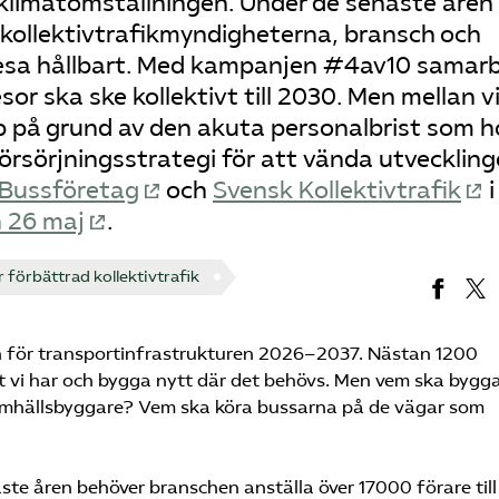
 klimatomställningen. Under de senaste åren
a kollektivtrafikmyndigheterna, bransch och
tt resa hållbart. Med kampanjen #4av10 samar
esor ska ske kollektivt till 2030. Men mellan v
p på grund av den akuta personalbrist som h
rsörjningsstrategi för att vända utveckling
 Bussföretag
och
Svensk Kollektivtrafik
i
n 26 maj
.
förbättrad kollektivtrafik
en för transportinfrastrukturen 2026–2037. Nästan 1200
et vi har och bygga nytt där det behövs. Men vem ska bygg
amhällsbyggare? Vem ska köra bussarna på de vägar som
te åren behöver branschen anställa över 17000 förare till