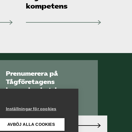
kompetens
Prenumerera på
Tågföretagens
branschnyhetsbrev
Aktuell info direkt i
din inkorg.
Inställningar för cookies
AVBÖJ ALLA COOKIES
Anmäl dig här