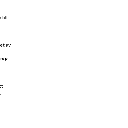
 blir
det av
ånga
tt
.