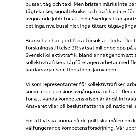
bussar, tåg och taxi. Men bristen märks inte b
tågtekniker, signaltekniker och trafikledare för
avgörande jobb för att hela Sveriges transports
det inga nya busslinjer, inga tätare tågavgångar 
Branschen har gjort flera försök att locka fler 
forskningsstiftelse BR satsat miljonbelopp på at
Svensk Kollektivtrafik, bland annat genom att
kollektivtrafiken. Tågföretagen arbetar med f
karriärvägar som finns inom järnvägen.
Vi som representanter för kollektivtrafiken arb
kommande pensionsavgångarna och att flera ut
för att vända kompetenskrisen är ändå infrast
Ansvaret vilar på beslutsfattarna på nationell 
För att vi ska kunna nå de politiska målen om k
välfungerande kompetensförsörjning. Vår uppman