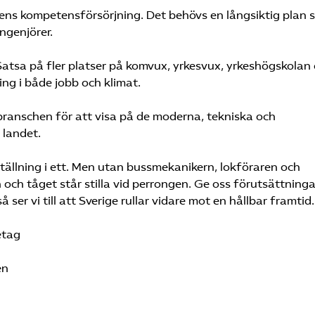
fikens kompetensförsörjning. Det behövs en långsiktig plan
ingenjörer.
 Satsa på fler platser på komvux, yrkesvux, yrkeshögskolan
ng i både jobb och klimat.
branschen för att visa på de moderna, tekniska och
 landet.
mställning i ett. Men utan bussmekanikern, lokföraren och
och tåget står stilla vid perrongen. Ge oss förutsättninga
ser vi till att Sverige rullar vidare mot en hållbar framtid.
etag
en