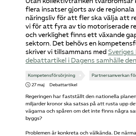
Utan kollektivtrafiken tvärbromsar
flera insatser gjorts av de regional
näringsliv för att fler ska välja a
vi för att fyra av tio motoriserade r
och verklighet finns ett växande ga
sektorn. Det behövs en kompetensfö
skriver vi tillsammans med
Sveriges
debattartikel i Dagens samhälle de
Kompetensförsörjning
Partnersamverkan för 
27 maj
Debattartikel
Regeringen har fastställt den nationella plan
miljarder kronor ska satsas på att rusta upp d
vägarna och spåren om det inte finns några s
byggs?
Problemen är konkreta och välkända. De närmas