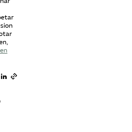
 har
betar
ision
otar
en,
en
a