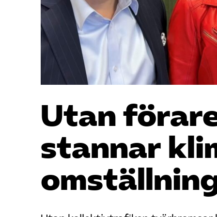
Utan förare
stannar kli
omställnin