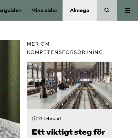
arguiden
Mina sidor
Almega
Aktuellt
MER OM
KOMPETENSFÖRSÖRJNING
Reformagenda för järnvägen
Våra frågor
Aktiviteter
Om oss
13 februari
Ett viktigt steg för