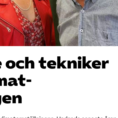
 och tekniker
mat­
gen