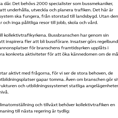
ara där. Det behövs 2000 specialister som bussmekaniker,
 att underhålla, utveckla och planera trafiken. Det här är
ystem ska fungera, från storstad till landsbygd. Utan dem
och inga pålitliga resor till jobb, skola och vård.
till kollektivtrafikyrkena. Bussbranschen har genom sin
t inspirera fler att bli bussförare. Insatser görs regelbun
 annonsplatser för branschens framtidsyrken upplåts i
lera konkreta aktiviteter för att öka kännedomen om de m
etar aktivt med frågorna, för vi ser de stora behoven, de
bildningsplatser gapar tomma. Även om branschen gör si
rukturen och utbildningssystemet statliga angelägenheter
nivå.
limatomställning och tillväxt behöver kollektivtrafiken en
ing till nästa regering är tydlig: