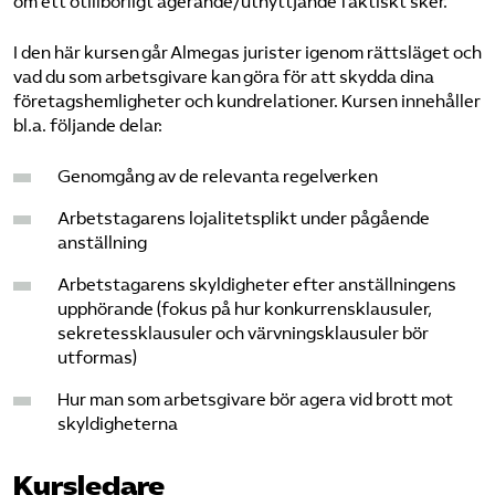
om ett otillbörligt agerande/utnyttjande faktiskt sker.
I den här kursen går Almegas jurister igenom rättsläget och
vad du som arbetsgivare kan göra för att skydda dina
företagshemligheter och kundrelationer. Kursen innehåller
bl.a. följande delar:
Genomgång av de relevanta regelverken
Arbetstagarens lojalitetsplikt under pågående
anställning
Arbetstagarens skyldigheter efter anställningens
upphörande (fokus på hur konkurrensklausuler,
sekretessklausuler och värvningsklausuler bör
utformas)
Hur man som arbetsgivare bör agera vid brott mot
skyldigheterna
Kursledare