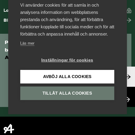
Vi använder cookies för att samla in och
Logga in
analysera information om webbplatsens
prestanda och användning, för att förbättra
Bli medlem
funktioner kopplade till sociala medier och för att
förbättra och anpassa innehåll och annonser.
Prenumerera på Tågföretagens
Läs mer
branschnyhetsbrev
Aktuell info direkt i din inkorg.
Inställningar för cookies
Anmäl dig här
AVBÖJ ALLA COOKIES
TILLÅT ALLA COOKIES
Läs nyhetsbrev