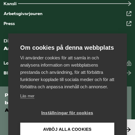
Kansli
Arbetsgivarjouren
Press
Digital kunskapsbank för arbetsgivare
Om cookies på denna webbplats
Arbetsgivarguiden
Vi använder cookies för att samla in och
Logga in
analysera information om webbplatsens
prestanda och användning, för att förbättra
Bli medlem
funktioner kopplade till sociala medier och för att
förbättra och anpassa innehåll och annonser.
Prenumerera på Tågföretagens
Läs mer
branschnyhetsbrev
Aktuell info direkt i din inkorg.
Inställningar för cookies
Anmäl dig här
AVBÖJ ALLA COOKIES