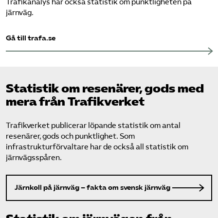
Trafikanalys har också statistik om punktligheten på
järnväg.
Bli medlem
Gå till trafa.se
Logga in på Arbetsgivarguiden
Sök på tagforetagen.se
Statistik om resenärer, gods med
mera från Trafikverket
Trafikverket publicerar löpande statistik om antal
resenärer, gods och punktlighet. Som
infrastrukturförvaltare har de också all statistik om
järnvägsspåren.
Järnkoll på järnväg – fakta om svensk järnväg