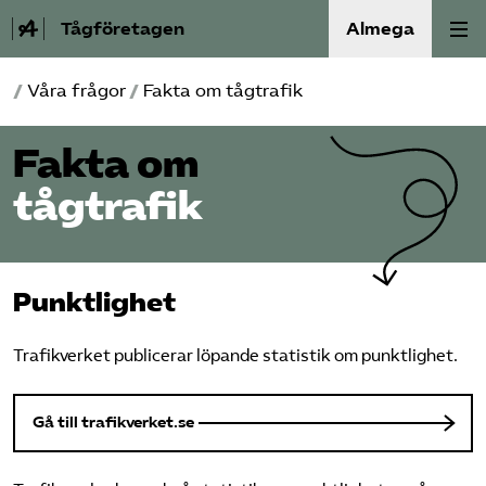
Tågföretagen
Almega
/
Våra frågor
/
Fakta om tågtrafik
Aktuellt
Fakta om
Reformagenda för järnvägen
tågtrafik
Våra frågor
Aktiviteter
Punktlighet
Om oss
Trafikverket publicerar löpande statistik om punktlighet.
Kontakt
Gå till trafikverket.se
Mina sidor (almega.se)