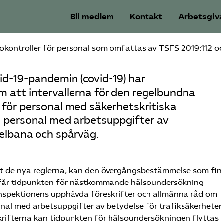
Bli medlem
Kontakt
Arbetsgiv
sokontroller för personal som omfattas av TSFS 2019:112 o
d-19-pandemin (covid-19) har
m att intervallerna för den regelbundna
för personal med säkerhetskritiska
 personal med arbetsuppgifter av
elbana och spårväg.
gt de nya reglerna, kan den övergångsbestämmelse som fin
n får tidpunkten för nästkommande hälsoundersökning
inspektionens upphävda föreskrifter och allmänna råd om
onal med arbetsuppgifter av betydelse för trafiksäkerhete
skrifterna kan tidpunkten för hälsoundersökningen flyttas