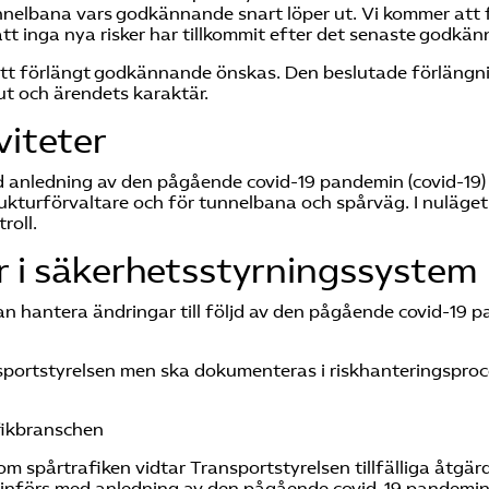
nnelbana vars godkännande snart löper ut. Vi kommer att
att inga nya risker har tillkommit efter det senaste godkä
tt förlängt godkännande önskas. Den beslutade förlängning
t och ärendets karaktär.
viteter
d anledning av den pågående covid-19 pandemin (covid-19
trukturförvaltare och för tunnelbana och spårväg. I nuläge
roll.
r i säkerhetsstyrningssystem
an hantera ändringar till följd av den pågående covid-19
ansportstyrelsen men ska dokumenteras i riskhanteringspr
afikbranschen
nom spårtrafiken vidtar Transportstyrelsen tillfälliga åtg
na införs med anledning av den pågående covid-19 pandemin