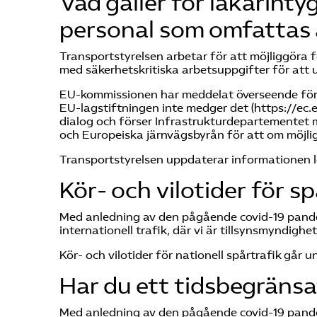
Vad gäller för läkarinty
personal som omfattas 
Transportstyrelsen arbetar för att möjliggöra 
med säkerhetskritiska arbetsuppgifter för att 
EU-kommissionen har meddelat överseende för
EU-lagstiftningen inte medger det (https://ec
dialog och förser Infrastrukturdepartementet 
och Europeiska järnvägsbyrån för att om möjl
Transportstyrelsen uppdaterar informationen
Kör- och vilotider för sp
Med anledning av den pågående covid-19 pandemi
internationell trafik, där vi är tillsynsmyndighet
Kör- och vilotider för nationell spårtrafik går u
Har du ett tidsbegräns
Med anledning av den pågående covid-19 pand