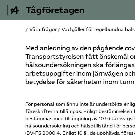
Tågföretagen
/
Våra frågor
/
Vad gäller för regelbundna häl
Med anledning av den pågående covi
Transportstyrelsen fått önskemål o
hälsoundersökningen ska förlängas 
arbetsuppgifter inom järnvägen och
betydelse för säkerheten inom tunn
För personal som ännu inte är undersökta enli
föreskrifterna tillämpas. Enligt bestämmelse
bestämmas med tillämpning av 10 § i Järnvägs
hälsoundersökning och hälsotillstånd för pers
(BV-FS 2000:4. Enligt 10 § i de upphävda före