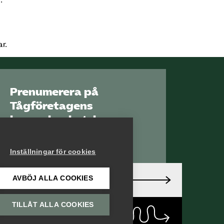
r.
Prenumerera på
Tågföretagens
branschnyhetsbrev
Aktuell info direkt i
din inkorg.
Inställningar för cookies
AVBÖJ ALLA COOKIES
Anmäl dig här
TILLÅT ALLA COOKIES
Läs
nyhetsbrev