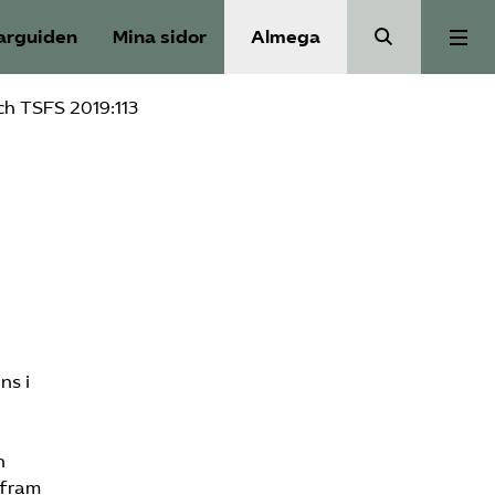
arguiden
Mina sidor
Almega
ch TSFS 2019:113
Aktuellt
Reformagenda för järnvägen
Våra frågor
Aktiviteter
ns i
Om oss
n
 fram