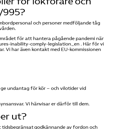
ller för lokförare och
5/995?
, ombordpersonal och personer medföljande tåg
kvården.
området för att hantera pågående pandemi när
s-inability-comply-legislation_en . Här för vi
gar. Vi har även kontakt med EU-kommissionen
ge undantag för kör – och vilotider vid
synsansvar. Vi hänvisar er därför till dem.
er ut?
t tidsbegränsat godkännande av fordon och