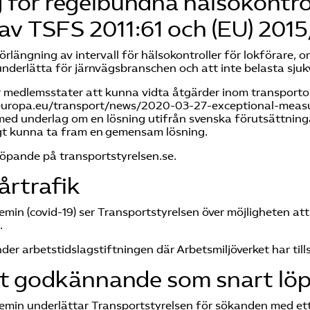
g för regelbundna hälsokontro
av TSFS 2011:61 och (EU) 201
förlängning av intervall för hälsokontroller för lokförare
underlätta för järnvägsbranschen och att inte belasta sju
 medlemsstater att kunna vidta åtgärder inom transport
.europa.eu/transport/news/2020-03-27-exceptional-measure
med underlag om en lösning utifrån svenska förutsättnin
igt kunna ta fram en gemensam lösning.
 löpande på
transportstyrelsen.se
.
årtrafik
n (covid-19) ser Transportstyrelsen över möjligheten att 
.
nder arbetstidslagstiftningen där Arbetsmiljöverket har till
at godkännande som snart löp
emin underlättar Transportstyrelsen för sökanden med et