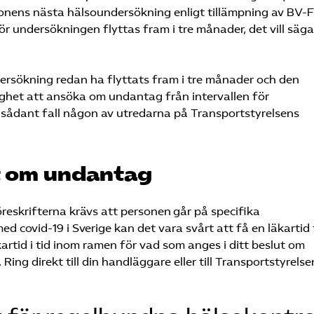
onens nästa hälsoundersökning enligt tillämpning av BV-
 undersökningen flyttas fram i tre månader, det vill säga 
rsökning redan ha flyttats fram i tre månader och den
jlighet att ansöka om undantag från intervallen för
ådant fall någon av utredarna på Transportstyrelsens
ut om undantag
öreskrifterna krävs att personen går på specifika
d covid-19 i Sverige kan det vara svårt att få en läkartid 
äkartid i tid inom ramen för vad som anges i ditt beslut om
ng direkt till din handläggare eller till Transportstyrelse