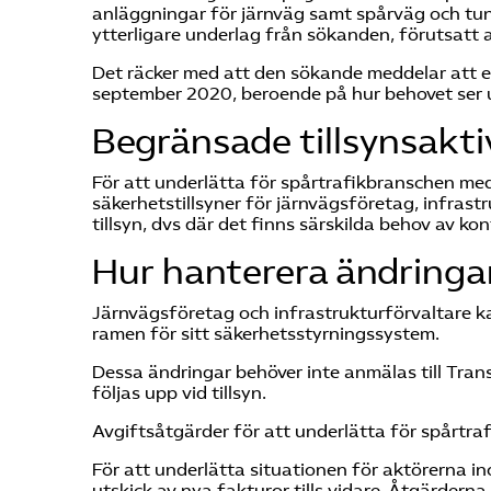
anläggningar för järnväg samt spårväg och tu
ytterligare underlag från sökanden, förutsatt 
Det räcker med att den sökande meddelar att e
september 2020, beroende på hur behovet ser u
Begränsade tillsynsakti
För att underlätta för spårtrafikbranschen me
säkerhetstillsyner för järnvägsföretag, infras
tillsyn, dvs där det finns särskilda behov av kont
Hur hanterera ändringa
Järnvägsföretag och infrastrukturförvaltare k
ramen för sitt säkerhetsstyrningssystem.
Dessa ändringar behöver inte anmälas till Tr
följas upp vid tillsyn.
Avgiftsåtgärder för att underlätta för spårtr
För att underlätta situationen för aktörerna i
utskick av nya fakturor tills vidare. Åtgärder