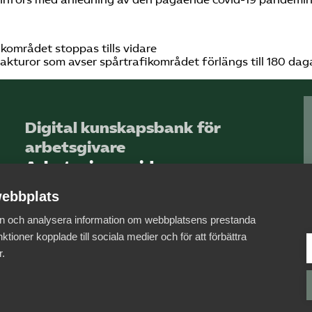
ikområdet stoppas tills vidare
akturor som avser spårtrafikområdet förlängs till 180 daga
Digital kunskapsbank för
arbetsgivare
Arbetsgivarguiden
ebbplats
Logga in
 in och analysera information om webbplatsens prestanda
Bli medlem
ktioner kopplade till sociala medier och för att förbättra
r.