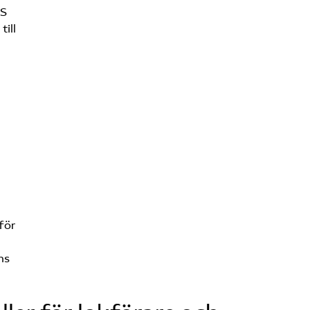
Kontakt
FS
till
Mina sidor (almega.se)
Bli medlem
Logga in på
Arbetsgivarguiden
Sök på tagforetagen.se
för
ns