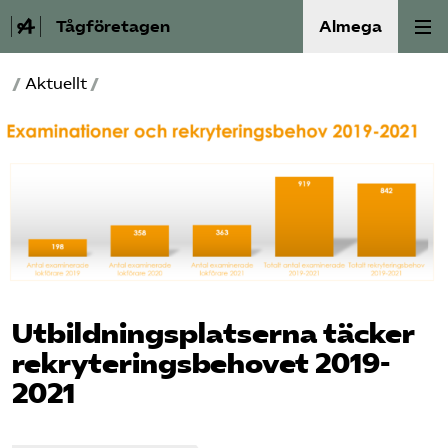
Tågföretagen
Almega
/
Aktuellt
/
Aktuellt
Reformagenda för järnvägen
Våra frågor
Aktiviteter
Om oss
Utbildningsplatserna täcker
rekryteringsbehovet 2019-
Kontakt
2021
Mina sidor (almega.se)