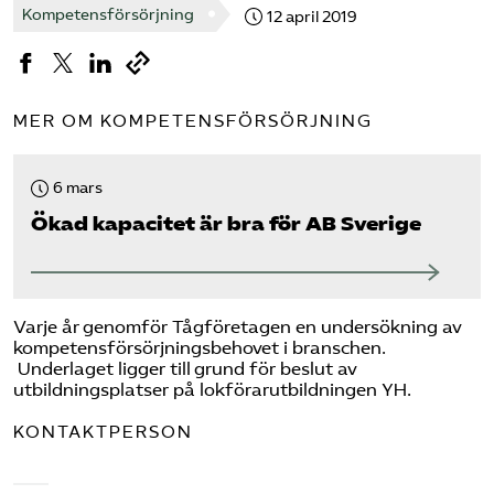
Kompetensförsörjning
12 april 2019
Bli medlem
Logga in på Arbetsgivarguiden
MER OM KOMPETENSFÖRSÖRJNING
Sök på tagforetagen.se
6 mars
Ökad kapacitet är bra för AB Sverige
Varje år genomför Tågföretagen en undersökning av
kompetensförsörjningsbehovet i branschen.
Underlaget ligger till grund för beslut av
utbildningsplatser på lokförarutbildningen YH.
KONTAKTPERSON