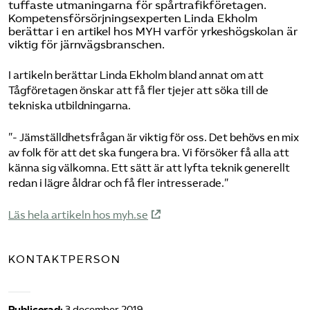
tuffaste utmaningarna för spårtrafikföretagen.
Kompetensförsörjningsexperten Linda Ekholm
berättar i
en artikel hos MYH
varför yrkeshögskolan är
viktig för järnvägsbranschen.
I artikeln berättar Linda Ekholm bland annat om att
Tågföretagen önskar att få fler tjejer att söka till de
tekniska utbildningarna.
”- Jämställdhetsfrågan är viktig för oss. Det behövs en mix
av folk för att det ska fungera bra. Vi försöker få alla att
känna sig välkomna. Ett sätt är att lyfta teknik generellt
redan i lägre åldrar och få fler intresserade.”
Läs hela artikeln hos myh.se
KONTAKTPERSON
Publicerad:
3 december 2019