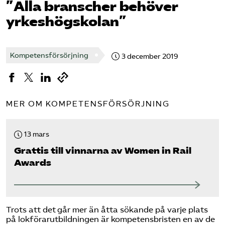
”Alla branscher behöver
yrkeshögskolan”
Bli medlem
Logga in på Arbetsgivarguiden
Kompetensförsörjning
3 december 2019
Sök på tagforetagen.se
MER OM KOMPETENSFÖRSÖRJNING
13 mars
Grattis till vinnarna av Women in Rail
Awards
Trots att det går mer än åtta sökande på varje plats
på lokförarutbildningen är kompetensbristen en av de