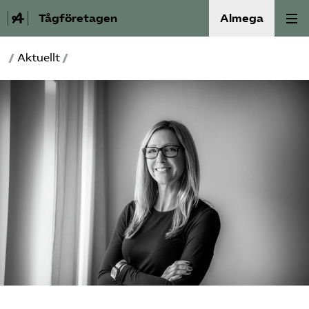
Tågföretagen
Almega
/
Aktuellt
/
Aktuellt
Reformagenda för järnvägen
Våra frågor
Aktiviteter
Om oss
Kontakt
Mina sidor (almega.se)