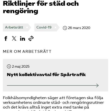
Riktlinjer för städ och
rengöring
Bli medlem
Logga in på Arbetsgivarguiden
Arbetsrätt
Covid-19
26 mars 2020
Sök på tagforetagen.se
MER OM ARBETSRÄTT
2 maj 2025
Nytt kollektivavtal för Spårtrafik
Folkhälsomyndigheten säger att företagen ska följa
verksamhetens ordinarie städ- och rengöringsrutiner
och det krävs alltså inget extra med tanke på