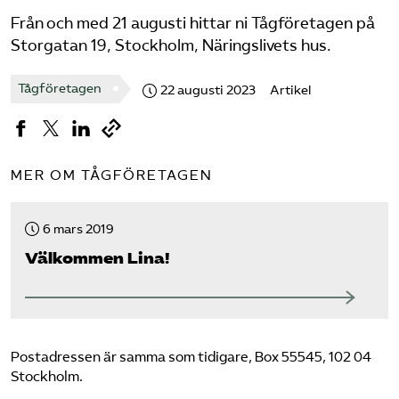
Från och med 21 augusti hittar ni Tågföretagen på
Bli medlem
Storgatan 19, Stockholm, Näringslivets hus.
Logga in på Arbetsgivarguiden
Tågföretagen
22 augusti 2023
Artikel
Sök på tagforetagen.se
MER OM TÅGFÖRETAGEN
6 mars 2019
Välkommen Lina!
Postadressen är samma som tidigare, Box 55545, 102 04
Stockholm.