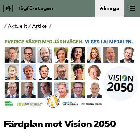
Tågföretagen
Almega
/
Aktuellt
/
Artikel
/
Aktuellt
Reformagenda för järnvägen
Våra frågor
Aktiviteter
Om oss
Kontakt
Färdplan mot Vision 2050
Mina sidor (almega.se)