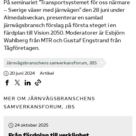
På seminariet ”Transportsystemet för oss närmare
– Sverige växer med järnvägen” den 28 juni under
Bli medlem
Almedalsveckan, presenterar en samlad
järnvägsbransch förslag på första steget i en
Logga in på Arbetsgivarguiden
färdplan till Vision 2050. Moderatorer är Esbjörn
Wahlberg från MTR och Gustaf Engstrand från
Sök på tagforetagen.se
Tågföretagen.
Järnvägsbranschens samverkansforum, JBS
20 juni 2024
Artikel
MER OM JÄRNVÄGSBRANSCHENS
SAMVERKANSFORUM, JBS
24 oktober 2025
Från färdplan till verklighet