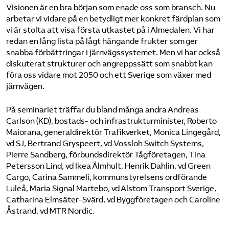
Visionen är en bra början som enade oss som bransch. Nu
arbetar vi vidare på en betydligt mer konkret färdplan som
vi är stolta att visa första utkastet på i Almedalen. Vi har
redan en lång lista på lågt hängande frukter som ger
snabba förbättringar i järnvägssystemet. Men vi har också
diskuterat strukturer och angreppssätt som snabbt kan
föra oss vidare mot 2050 och ett Sverige som växer med
järnvägen.
På seminariet träffar du bland många andra Andreas
Carlson (KD), bostads- och infrastrukturminister, Roberto
Maiorana, generaldirektör Trafikverket, Monica Lingegård,
vd SJ, Bertrand Gryspeert, vd Vossloh Switch Systems,
Pierre Sandberg, förbundsdirektör Tågföretagen, Tina
Petersson Lind, vd Ikea Älmhult, Henrik Dahlin, vd Green
Cargo, Carina Sammeli, kommunstyrelsens ordförande
Luleå, Maria Signal Martebo, vd Alstom Transport Sverige,
Catharina Elmsäter-Svärd, vd Byggföretagen och Caroline
Åstrand, vd MTR Nordic.