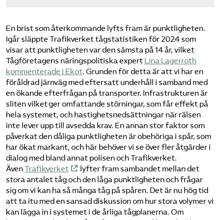
En brist som återkommande lyfts fram är punktligheten.
Igår släppte Trafikverket tågstatistiken för 2024 som
visar att punktligheten var den sämsta på 14 år, vilket
Tågföretagens näringspolitiska expert
Lina Lagerroth
kommenterade i Ekot
. Grunden för detta är att vi har en
föråldrad järnväg med eftersatt underhåll i samband med
en ökande efterfrågan på transporter. Infrastrukturen är
sliten vilket ger omfattande störningar, som får effekt på
hela systemet, och hastighetsnedsättningar när rälsen
inte lever upp till avsedda krav. En annan stor faktor som
påverkat den dåliga punktligheten är obehöriga i spår, som
har ökat markant, och här behöver vi se över fler åtgärder i
dialog med bland annat polisen och Trafikverket.
Även
Trafikverket
lyfter fram sambandet mellan det
stora antalet tåg och den låga punktligheten och frågar
sig om vi kan ha så många tåg på spåren. Det är nu hög tid
att ta itu med en sansad diskussion om hur stora volymer vi
kan lägga in i systemet i de årliga tågplanerna. Om