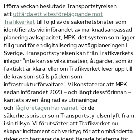
I förra veckan beslutade Transportstyrelsen
Bli medlem
att
utfärda ett vitesföreläggande mot
Trafikverket
till följd av de säkerhetsbrister som
Logga in på Arbetsgivarguiden
identifierats vid införandet av marknadsanpassad
planering av kapacitet, MPK, det system som ligger
till grund för en digitalisering av tågplaneringen i
Sök på tagforetagen.se
Sverige. Transportstyrelsen kan från Trafikverkets
inlagor ”inte kan se vilka insatser, åtgärder, som är
faktiskt är klara, eller om Trafikverket lever upp till
de krav som ställs på dem som
infrastrukturförvaltare”. Vi konstaterar att MPK
sedan införandet 2023 – och långt dessförinnan –
kantats av en lång rad av utmaningar
och
Tågföretagen har varnat
för de
säkerhetsbrister som Transportstyrelsen lyft fram
i sin tillsyn. Vi förutsätter att Trafikverket nu
skapar incitament och verktyg för att omhänderta
risker och hanterar de identifierade bristerna för