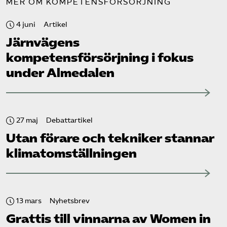
MER OM KOMPETENSFÖRSÖRJNING
4 juni
Artikel
Järnvägens
kompetensförsörjning i fokus
under Almedalen
27 maj
Debattartikel
Utan förare och tekniker stannar
klimat­omställningen
13 mars
Nyhetsbrev
Grattis till vinnarna av Women in