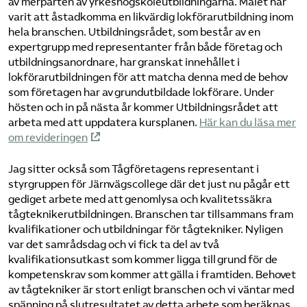
av merparten av yrkeshögskoleutbildningarna. Målet har
varit att åstadkomma en likvärdig lokförarutbildning inom
hela branschen. Utbildningsrådet, som består av en
expertgrupp med representanter från både företag och
utbildningsanordnare, har granskat innehållet i
lokförarutbildningen för att matcha denna med de behov
som företagen har av grundutbildade lokförare. Under
hösten och in på nästa år kommer Utbildningsrådet att
arbeta med att uppdatera kursplanen.
Här kan du läsa mer
om revideringen
Jag sitter också som Tågföretagens representant i
styrgruppen för Järnvägscollege där det just nu pågår ett
gediget arbete med att genomlysa och kvalitetssäkra
tågteknikerutbildningen. Branschen tar tillsammans fram
kvalifikationer och utbildningar för tågtekniker. Nyligen
var det samrådsdag och vi fick ta del av två
kvalifikationsutkast som kommer ligga till grund för de
kompetenskrav som kommer att gälla i framtiden. Behovet
av tågtekniker är stort enligt branschen och vi väntar med
spänning på slutresultatet av detta arbete som beräknas