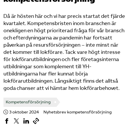
Bli medlem
Då är hösten här och vi har precis startat det fjärde
kvartalet. Kompetensbristen inom branschen är
Logga in på Arbetsgivarguiden
onekligen en högt prioriterad fråga för vår bransch
och efterdyningarna av pandemin har fortsatt
Sök på tagforetagen.se
påverkan på resursförsörjningen – inte minst när
det kommer till lokförare. Tack vare högt intresse
för lokförarutbildningen och fler företagsinterna
utbildningar som komplement till YH-
utbildningarna har fler kunnat börja
lokförarutbildningen. Långsiktigt finns det alltså
goda chanser att vi hämtar hem lokförarbehovet.
Kompetensförsörjning
3 oktober 2024
Nyhetsbrev kompetensförsörjning