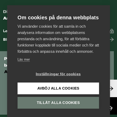
Digital kunskapsbank för arbetsgivare
Om cookies på denna webbplats
Arbetsgivarguiden
Vi använder cookies för att samla in och
Logga in
analysera information om webbplatsens
prestanda och användning, för att förbättra
Bli medlem
funktioner kopplade till sociala medier och för att
förbättra och anpassa innehåll och annonser.
Prenumerera på Tågföretagens
Läs mer
branschnyhetsbrev
Aktuell info direkt i din inkorg.
Inställningar för cookies
Anmäl dig här
AVBÖJ ALLA COOKIES
TILLÅT ALLA COOKIES
Läs nyhetsbrev