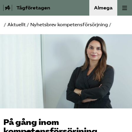
Tågföretagen
Almega
/
Aktuellt
/
Nyhetsbrev kompetensförsörjning
/
Aktuellt
Reformagenda för järnvägen
Våra frågor
Aktiviteter
Om oss
Kontakt
På gång inom
Mina sidor (almega.se)
kompetensförsörjning