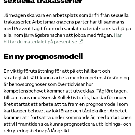
sexuella trakasserier
Järnvägen ska vara en arbetsplats som är fri från sexuella
trakasserier. Arbetsmarknadens parter har tillsammans
med Prevent tagit fram och samlat material som ska hjälpa
alla inom järnvägsbranschen att jobba med frågan.
Här
hittar du materialet på prevent.se
En ny prognosmodell
En viktig förutsättning för att på ett hållbart och
strategiskt sätt kunna arbeta med kompetensförsörjning
är behovsprognoser som över tid visar hur
kompetensbehovet kommer att utvecklas. Tågföretagen,
tillsammans med Svensk Kollektivtrafik, har därför under
året startat ett arbete att ta fram en prognosmodell som
kartlägger behovet av lokförare och tågtekniker. Arbetet
kommer att fortsätta under kommande år, med ambitionen
att vi i framtiden ska kunna prognosticera utbildnings- och
rekryteringsbehov på lång sikt.