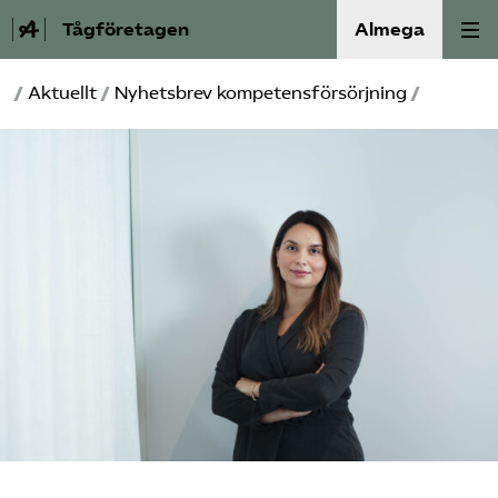
Tågföretagen
Almega
/
Aktuellt
/
Nyhetsbrev kompetensförsörjning
/
Aktuellt
Reformagenda för järnvägen
Våra frågor
Aktiviteter
Om oss
Kontakt
Mina sidor (almega.se)