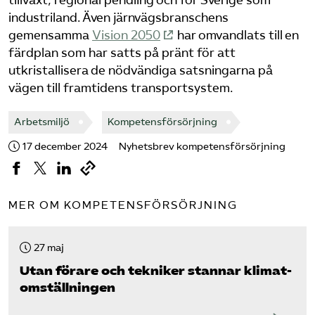
tillväxt, regional pendling och för Sverige som
industriland. Även järnvägsbranschens
gemensamma
Vision 2050
har omvandlats till en
färdplan som har satts på pränt för att
utkristallisera de nödvändiga satsningarna på
vägen till framtidens transportsystem.
Arbetsmiljö
Kompetensförsörjning
17 december 2024
Nyhetsbrev kompetensförsörjning
MER OM KOMPETENSFÖRSÖRJNING
27 maj
Utan förare och tekniker stannar klimat­
omställningen