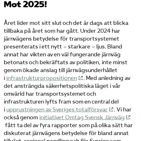
Mot 2025!
Bli medlem
Året lider mot sitt slut och det är dags att blicka
Logga in på Arbetsgivarguiden
tillbaka på året som har gått. Under 2024 har
järnvägens betydelse för transportsystemet
presenterats i ett nytt – starkare – ljus. Bland
Sök på tagforetagen.se
annat har vikten av en väl fungerande järnväg
betonats och bekräftats av politiken, inte minst
genom ökade anslag till järnvägsunderhållet
i
infrastrukturpropositionen
. Med anledning av
det ansträngda säkerhetspolitiska läget i vår
omvärld har transportsystemet och
infrastrukturen lyfts fram som en central del
i
upprustningen av Sveriges totalförsvar
. Vi har
också genom
initiativet Omtag Svensk Järnväg
fått ta del av fyra rapporter som på olika sätt har
diskuterat järnvägens betydelse för bland annat