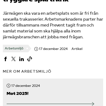
Bli medlem
Järnvägen ska vara en arbetsplats som är fri från
sexuella trakasserier. Arbetsmarknadens parter har
Logga in på Arbetsgivarguiden
därför tillsammans med Prevent tagit fram och
samlat material som ska hjälpa alla inom
Sök på tagforetagen.se
järnvägsbranschen att jobba med frågan.
Arbetsmiljö
17 december 2024
Artikel
MER OM ARBETSMILJÖ
17 december 2024
Mot 2025!