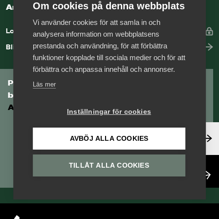
Om cookies på denna webbplats
Arbetsgivarguiden
Vi använder cookies för att samla in och
Logga in
analysera information om webbplatsens
prestanda och användning, för att förbättra
Bli medlem
funktioner kopplade till sociala medier och för att
förbättra och anpassa innehåll och annonser.
Prenumerera på Tågföretagens
Läs mer
branschnyhetsbrev
Aktuell info direkt i din inkorg.
Inställningar för cookies
Anmäl dig här
AVBÖJ ALLA COOKIES
TILLÅT ALLA COOKIES
Läs nyhetsbrev