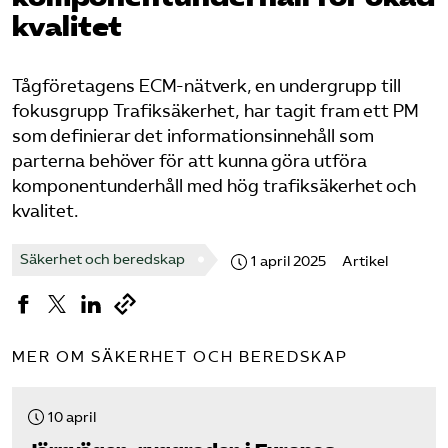
kvalitet
Bli medlem
Tågföretagens ECM-nätverk, en undergrupp till
Logga in på Arbetsgivarguiden
fokusgrupp Trafiksäkerhet, har tagit fram ett PM
som definierar det informationsinnehåll som
Sök på tagforetagen.se
parterna behöver för att kunna göra utföra
komponentunderhåll med hög trafiksäkerhet och
kvalitet.
Säkerhet och beredskap
1 april 2025
Artikel
MER OM SÄKERHET OCH BEREDSKAP
10 april