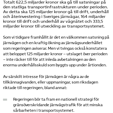
Totalt 622,5 miljarder kronor ska gå till satsningar på
den statliga transportinfrastrukturen under perioden.
Bli medlem
Av detta ska 125 miljarder kronor gå till drift, underhåll
och återinvestering i Sveriges järnvägar, 164 miljarder
kronor till drift och underhåll av vägnätet och 333,5
Logga in på Arbetsgivarguiden
miljarder kronor till utveckling av transportsystemet.
Som vi tidigare framhållit är det en välkommen satsning på
Sök på tagforetagen.se
järnvägen och en kraftig ökning av järnvägsunderhållet
som regeringen aviserar. Men vi tvingas också konstatera
att beloppet 125 miljarder kronor – utslaget över perioden
– inte räcker till för att inleda avbetalningen av den
enorma underhållsskuld som byggts upp under årtionden.
Av särskilt intresse för järnvägen är några av de
tillkännagivanden, eller uppmaningar, som riksdagen
riktade till regeringen, bland annat:
Regeringen bör ta fram en nationell strategi för
gränsöverskridande järnvägstrafik för att minska
sårbarheten i transportsystemet.