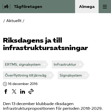
Tågföretagen
Almega
/
Aktuellt
/
Aktuellt
Reformagenda för järnvägen
Riks­dagens ja till
infrastruktursatsningar
Våra frågor
Aktiviteter
ERTMS, signalsystem
Infrastruktur
Överflyttning till järnväg
Signalsystem
Om oss
16 december 2016
Kontakt
Mina sidor (almega.se)
Den 13 december klubbade riksdagen
infrastrukturpropositionen för perioden 2018-2029.