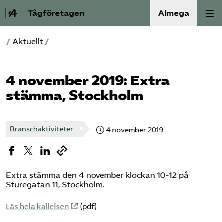
Tågföretagen
Almega
/
Aktuellt
/
Aktuellt
Reformagenda för järnvägen
4 november 2019: Extra
stämma, Stockholm
Våra frågor
Aktiviteter
Branschaktiviteter
4 november 2019
Om oss
Extra stämma den 4 november klockan 10-12 på
Kontakt
Sturegatan 11, Stockholm.
Mina sidor (almega.se)
Läs hela kallelsen
(pdf)