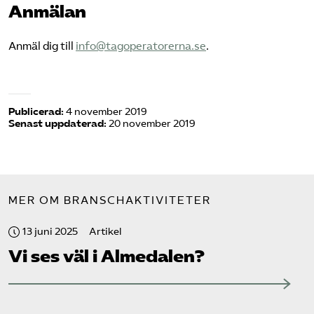
Anmälan
Bli medlem
Anmäl dig till
info@tagoperatorerna.se
.
Logga in på Arbetsgivarguiden
Sök på tagforetagen.se
Publicerad:
4 november 2019
Senast uppdaterad:
20 november 2019
MER OM BRANSCHAKTIVITETER
13 juni 2025
Artikel
Vi ses väl i Almedalen?