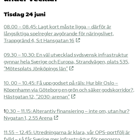
Tisdag 24 juni
08.00 – 08.45: Lagt kort måste ligga – därför är
långsiktiga spelregler avgörande för näringslivet,
Trappgränd 4, S:t Hansgatan 16
09.30 – 10.30: En väl utvecklad sydsvensk infrastruktur
gynnar hela Sverige och Europa, Strandvägen, plats 535,
”Mötesplats Jönköpings län”
10. 00 – 10.45: Få upp godset på räls: Hur blir Oslo –
Köpenhamn via Göteborg en grön och säker godskorridor?,
Hästgatan 12, ”2030-arenan”
1
0.30 – 11.15: Alterantiv finansiering – inte om, utan hur?
Nygatan 1, 2.55 Arena
11.55 – 12.45:
Utredningarna är klara, vår OPS-portfölj är
fylld – så får Sverige mer infrastruktur för pengarna.