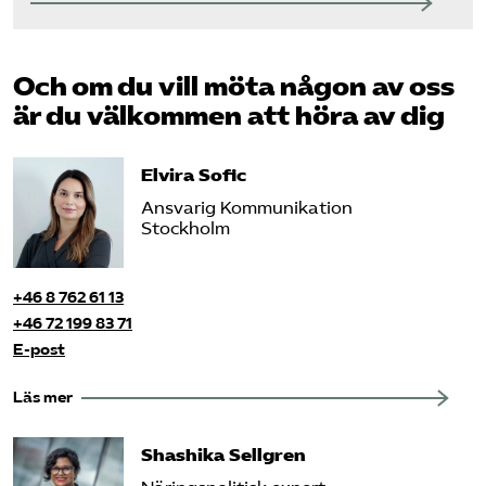
Och om du vill möta någon av oss
är du välkommen att höra av dig
Elvira Sofic
Ansvarig Kommunikation
Stockholm
+46 8 762 61 13
+46 72 199 83 71
E-post
Läs mer
Shashika Sellgren