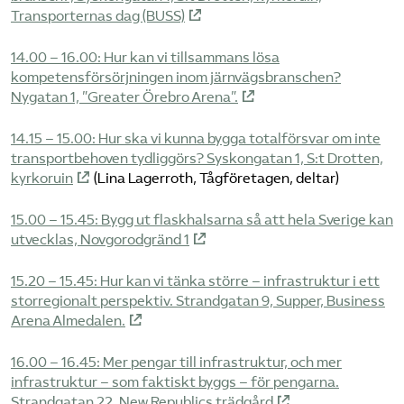
Transporternas dag (BUSS)
14.00 – 16.00: Hur kan vi tillsammans lösa
kompetensförsörjningen inom järnvägsbranschen?
Nygatan 1, ”Greater Örebro Arena”.
14.15 – 15.00: Hur ska vi kunna bygga totalförsvar om inte
transportbehoven tydliggörs? Syskongatan 1, S:t Drotten,
kyrkoruin
(Lina Lagerroth, Tågföretagen, deltar)
15.00 – 15.45: Bygg ut flaskhalsarna så att hela Sverige kan
utvecklas, Novgorodgränd 1
15.20 – 15.45: Hur kan vi tänka större – infrastruktur i ett
storregionalt perspektiv. Strandgatan 9, Supper, Business
Arena Almedalen.
16.00 – 16.45: Mer pengar till infrastruktur, och mer
infrastruktur – som faktiskt byggs – för pengarna.
Strandgatan 22, New Republics trädgård