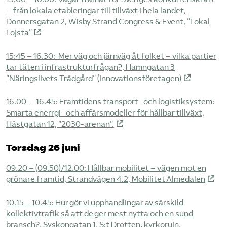
– från lokala etableringar till tillväxt i hela landet,
Donnersgatan 2, Wisby Strand Congress & Event, ”Lokal
Lojsta”
15:45 – 16.30: ​Mer väg och järnväg åt folket – vilka partier
tar täten i infrastrukturfrågan?, Hamngatan 3
”Näringslivets Trädgård” (Innovationsföretagen)
16.00 – 16.45: Framtidens transport- och logistiksystem:
Smarta enerrgi- och affärsmodeller för hållbar tillväxt,
Hästgatan 12, ”2030-arenan”.
Torsdag 26 juni
09.20 – (09.50)/12.00: Hållbar mobilitet – vägen mot en
grönare framtid, Strandvägen 4.2, Mobilitet Almedalen
10.15 – 10.45: Hur gör vi upphandlingar av särskild
kollektivtrafik så att de ger mest nytta och en sund
bransch?, Syskongatan 1, S:t Drotten, kyrkoruin,