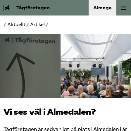
Tågföretagen
Almega
/
Aktuellt
/
Artikel
/
Aktuellt
Reformagenda för järnvägen
Våra frågor
Aktiviteter
Om oss
Kontakt
Vi ses väl i Almedalen?
Mina sidor (almega.se)
Tågföretagen är sedvanligt på plats i Almedalen i år