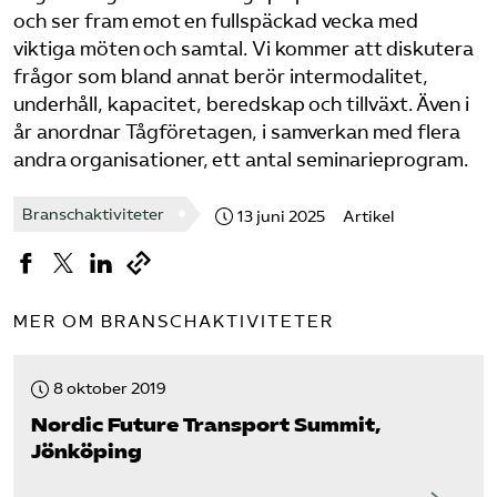
och ser fram emot en fullspäckad vecka med
Bli medlem
viktiga möten och samtal. Vi kommer att diskutera
frågor som bland annat berör intermodalitet,
underhåll, kapacitet, beredskap och tillväxt. Även i
Logga in på Arbetsgivarguiden
år anordnar Tågföretagen, i samverkan med flera
andra organisationer, ett antal seminarieprogram.
Sök på tagforetagen.se
Branschaktiviteter
13 juni 2025
Artikel
MER OM BRANSCHAKTIVITETER
8 oktober 2019
Nordic Future Transport Summit,
Jönköping