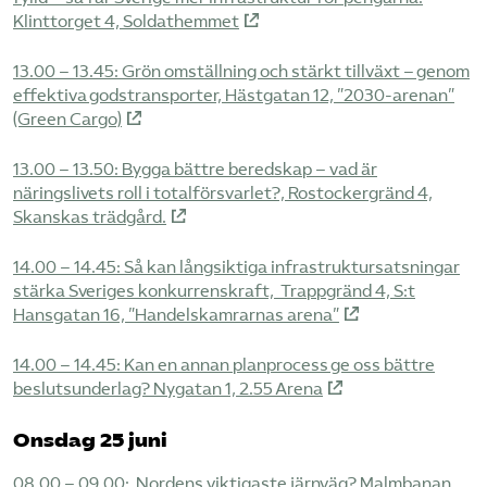
Klinttorget 4, Soldathemmet
13.00 – 13.45: Grön omställning och stärkt tillväxt – genom
effektiva godstransporter, Hästgatan 12, ”2030-arenan”
(Green Cargo)
13.00 – 13.50: Bygga bättre beredskap – vad är
näringslivets roll i totalförsvarlet?, Rostockergränd 4,
Skanskas trädgård.
14.00 – 14.45: Så kan långsiktiga infrastruktursatsningar
stärka Sveriges konkurrenskraft, Trappgränd 4, S:t
Hansgatan 16, ”Handelskamrarnas arena”
14.00 – 14.45: Kan en annan planprocess ge oss bättre
beslutsunderlag? Nygatan 1, 2.55 Arena
Onsdag 25 juni
08.00 – 09.00: ​Nordens viktigaste järnväg? Malmbanan