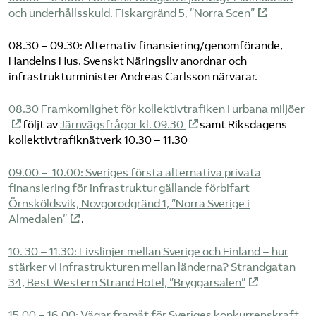
och underhållsskuld. Fiskargränd 5, ”Norra Scen”
08.30 – 09.30: Alternativ finansiering/genomförande,
Handelns Hus. Svenskt Näringsliv anordnar och
infrastrukturminister Andreas Carlsson närvarar.
08.30 Framkomlighet för kollektivtrafiken i urbana miljöer
följt av
Järnvägsfrågor kl. 09.30
samt Riksdagens
kollektivtrafiknätverk 10.30 – 11.30
09.00 – 10.00: Sveriges första alternativa privata
finansiering för infrastruktur gällande förbifart
Örnsköldsvik, Novgorodgränd 1, ”Norra Sverige i
Almedalen”
.
10. 30 – 11.30: Livslinjer mellan Sverige och Finland – hur
stärker vi infrastrukturen mellan länderna? Strandgatan
34, Best Western Strand Hotel, ”Bryggarsalen”
15.00 – 16.00: Vägar framåt för Sveriges konkurrenskraft