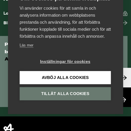
Vi använder cookies för att samla in och
Logga in
analysera information om webbplatsens
prestanda och användning, för att förbättra
Bli medlem
funktioner kopplade till sociala medier och för att
förbättra och anpassa innehåll och annonser.
Prenumerera på Tågföretagens
Läs mer
branschnyhetsbrev
Aktuell info direkt i din inkorg.
Inställningar för cookies
Anmäl dig här
AVBÖJ ALLA COOKIES
TILLÅT ALLA COOKIES
Läs nyhetsbrev