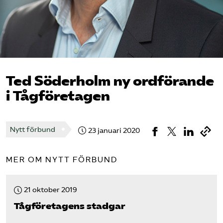
Bli medlem
Logga in på Arbetsgivarguiden
Sök på tagforetagen.se
Ted Söderholm ny ordförande
i Tåg­företagen
Nytt förbund
23 januari 2020
MER OM NYTT FÖRBUND
21 oktober 2019
Tåg­företagens stadgar