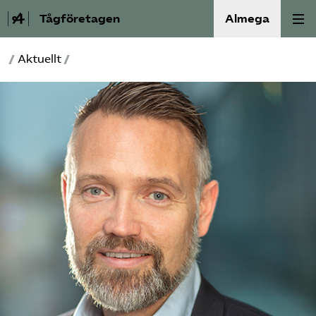
Tågföretagen
Almega
/
Aktuellt
/
Aktuellt
Reformagenda för järnvägen
Våra frågor
Aktiviteter
Om oss
Kontakt
Mina sidor (almega.se)