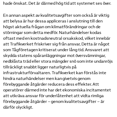
hade önskat. Det är därmed hög tid att systemet ses över.
En annan aspekt av kvalitetsavgifter som också är viktig
att belysa är hur dessa appliceras i anslutning till den
högst aktuella frågan om klimatförändringar och de
störningar som detta medför. Naturhändelser kodas
oftast med en kostnadsneutral orsakskod, vilket innebär
att Trafikverket friskriver sig från ansvar, Detta är något
som Tågföretagen kritiserat under lång tid. Ansvaret att
skydda statens spåranläggningar mot översvämningar,
nedblåsta träd eller stora mängder snö som inte undanröjs
tillräckligt snabbt ligger naturligtvis på
infrastrukturförvaltaren. Trafikverket kan förstås inte
hindra naturhändelser men kan givetvis genom
förebyggande åtgärder reducera dess effekter. Att
operatörer därmed inte har det ekonomiska incitamentet
att utkräva ansvar för underlåtenhet att vidta rimliga
förebyggande åtgärder – genom kvalitetsavgifter – är
därför olyckligt.