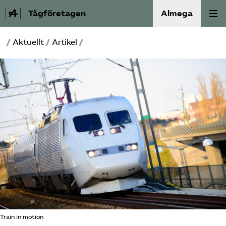
Tågföretagen
Almega
/
Aktuellt
/
Artikel
/
Aktuellt
Reformagenda för järnvägen
Våra frågor
Aktiviteter
Om oss
Kontakt
Mina sidor (almega.se)
Train in motion