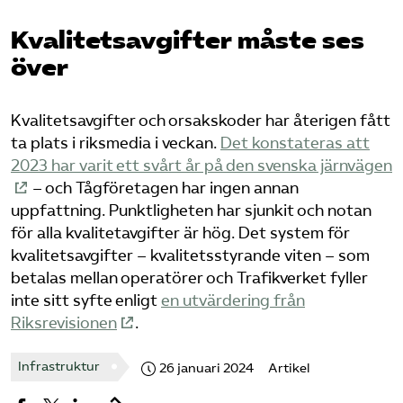
Bli medlem
Kvalitetsavgifter måste ses
över
Logga in på Arbetsgivarguiden
Kvalitetsavgifter och orsakskoder har återigen fått
Sök på tagforetagen.se
ta plats i riksmedia i veckan.
Det konstateras att
2023 har varit ett svårt år på den svenska järnvägen
– och Tågföretagen har ingen annan
uppfattning. Punktligheten har sjunkit och notan
för alla kvalitetavgifter är hög. Det system för
kvalitetsavgifter – kvalitetsstyrande viten – som
betalas mellan operatörer och Trafikverket fyller
inte sitt syfte enligt
en utvärdering från
Riksrevisionen
.
Infrastruktur
26 januari 2024
Artikel