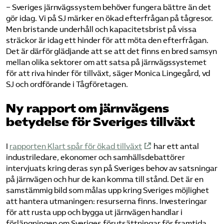
− Sveriges järnvägssystem behöver fungera bättre än det
gör idag. Vi på SJ märker en ökad efterfrågan på tågresor.
Men bristande underhåll och kapacitetsbrist på vissa
sträckor är idag ett hinder för att möta den efterfrågan.
Det är därför glädjande att se att det finns en bred samsyn
mellan olika sektorer om att satsa på järnvägssystemet
för att riva hinder för tillväxt, säger Monica Lingegård, vd
SJ och ordförande i Tågföretagen.
Ny rapport om järnvägens
betydelse för Sveriges tillväxt
I
rapporten Klart spår för ökad tillväxt
har ett antal
industriledare, ekonomer och samhällsdebattörer
intervjuats kring deras syn på Sveriges behov av satsningar
på järnvägen och hur de kan komma till stånd. Det är en
samstämmig bild som målas upp kring Sveriges möjlighet
att hantera utmaningen: resurserna finns. Investeringar
för att rusta upp och bygga ut järnvägen handlar i
förlängningen om Sveriges förutsättningar för framtida