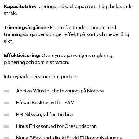
Kapacitet:
Investeringar i ökad kapacitet i högt belastade
stråk.
Trimningsåtgärder:
Ett omfattande program med
trimningsåtgärder som ger effekt på kort och medellång
sikt.
Effektivisering:
Översyn av järnvägens reglering,
planering och administration.
Intervjuade personer i rapporten:
Annika Winsth, chefekonom på Nordea
Håkan Buskhe, vd för FAM
PM Nilsson, vd för Timbro
Linus Eriksson, vd för Öresunds­bron
Mona Björklund, direktör vid EU kommissionens