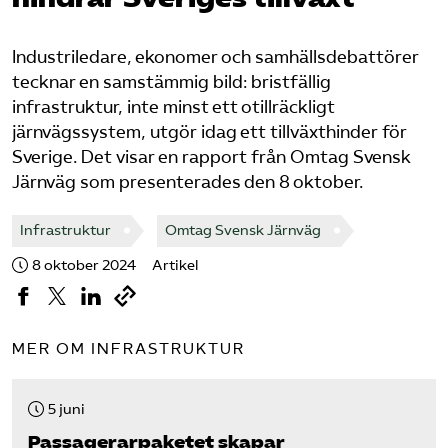
Bli medlem
Industriledare, ekonomer och samhällsdebattörer
tecknar en samstämmig bild: bristfällig
Logga in på Arbetsgivarguiden
infrastruktur, inte minst ett otillräckligt
järnvägssystem, utgör idag ett tillväxthinder för
Sök på tagforetagen.se
Sverige. Det visar en rapport från Omtag Svensk
Järnväg som presenterades den 8 oktober.
Infrastruktur
Omtag Svensk Järnväg
8 oktober 2024
Artikel
MER OM INFRASTRUKTUR
5 juni
Passagerarpaketet skapar