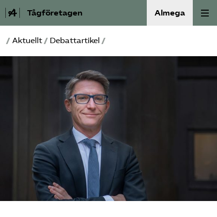
Tågföretagen
Almega
/
Aktuellt
/
Debattartikel
/
Aktuellt
Reformagenda för järnvägen
Våra frågor
Aktiviteter
Om oss
Kontakt
Mina sidor (almega.se)