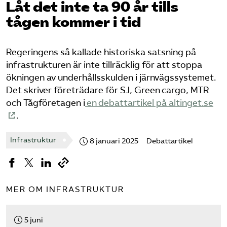
Låt det inte ta 90 år tills
tågen kommer i tid
Bli medlem
Logga in på Arbetsgivarguiden
Regeringens så kallade historiska satsning på
infrastrukturen är inte tillräcklig för att stoppa
Sök på tagforetagen.se
ökningen av underhållsskulden i järnvägssystemet.
Det skriver företrädare för SJ, Green cargo, MTR
och Tågföretagen i
en debattartikel på altinget.se
.
Infrastruktur
8 januari 2025
Debattartikel
MER OM INFRASTRUKTUR
5 juni