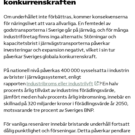
konkurrenskraften
Om underhållet inte förbättras, kommer konsekvenserna
för näringslivet att vara allvarliga. En femtedel av
godstransporterna i Sverige går på järnväg, och för många
industriföretag finns inga alternativ. Störningar och
kapacitetsbrist i järnvägstransporterna påverkar
investeringar och expansion negativt, vilket i sin tur
påverkar Sveriges globala konkurrenskraft.
På nationell nivå påverkas 400 000 sysselsatta i industrin
av brister i järnvägssystemet, enligt
rapporten
Industribroms eller industrilyft
? En halv
procents årlig tillväxt av industrins förädlingsvärde,
jämfört med en halv procents årlig inbromsning, innebär en
skillnad på 320 miljarder kronor i förädlingsvärde år 2050,
motsvarande tre procent av Sveriges BNP.
För vanliga resenärer innebär bristande underhåll fortsatt
dålig punktlighet och förseningar. Detta påverkar pendlare