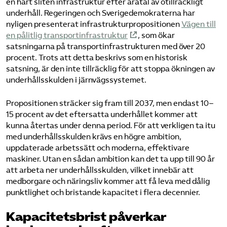
en hårt sliten infrastruktur efter åratal av otillräckligt
underhåll. Regeringen och Sverigedemokraterna har
nyligen presenterat infrastrukturpropositionen
Vägen till
en pålitlig transportinfrastruktur
, som ökar
satsningarna på transportinfrastrukturen med över 20
procent. Trots att detta beskrivs som en historisk
satsning, är den inte tillräcklig för att stoppa ökningen av
underhållsskulden i järnvägssystemet.
Propositionen sträcker sig fram till 2037, men endast 10–
15 procent av det eftersatta underhållet kommer att
kunna återtas under denna period. För att verkligen ta itu
med underhållsskulden krävs en högre ambition,
uppdaterade arbetssätt och moderna, effektivare
maskiner. Utan en sådan ambition kan det ta upp till 90 år
att arbeta ner underhållsskulden, vilket innebär att
medborgare och näringsliv kommer att få leva med dålig
punktlighet och bristande kapacitet i flera decennier.
Kapacitetsbrist påverkar