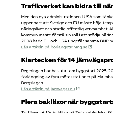
Trafikverket kan bidra till n
Med den nya administrationen i USA som tänker 
uppenbart att Sverige och EU måste höja tempo
näringslivet och statlig offentlig verksamhet. Al
kommun måste förstå sin roll i att stödja närin
2008 hade EU och USA ungefär samma BNP per
Läs artikeln på borlangetidning.se
Klartecken för 14 järnvägspr
Regeringen har beslutat om byggstart 2025-20
förlängning av fyra mötesstationer på Malmb
Bergslagen.
Läs artikeln på jarnvagar.nu
Flera bakläxor när byggstart
Trafikverket får bakläxa på Tvärförbindelse S