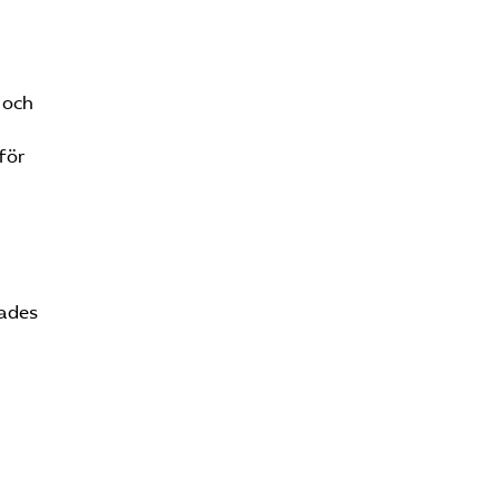
 och
för
rades