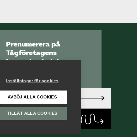
Prenumerera på
Tågföretagens
branschnyhetsbrev
Aktuell info direkt i
din inkorg.
Inställningar för cookies
AVBÖJ ALLA COOKIES
Anmäl dig här
TILLÅT ALLA COOKIES
Läs
nyhetsbrev