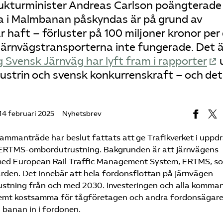
trukturminister Andreas Carlson poängterade
na i Malmbanan påskyndas är på grund av
haft – förluster på 100 miljoner kronor per
 järnvägstransporterna inte fungerade. Det ä
Svensk Järnväg har lyft fram i rapporter
ustrin och svensk konkurrenskraft – och det
14 februari 2025
Nyhetsbrev
sammanträde har beslut fattats att ge Trafikverket i uppd
ar i ERTMS-ombordutrustning. Bakgrunden är att järnvägens
 med European Rail Traffic Management System, ERTMS, s
en. Det innebär att hela fordonsflottan på järnvägen
tning från och med 2030. Investeringen och alla komma
emt kostsamma för tågföretagen och andra fordonsägare
ån banan in i fordonen.