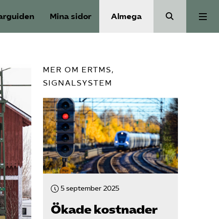
arguiden
Mina sidor
Almega
Aktuellt
MER OM ERTMS,
SIGNALSYSTEM
Reformagenda för järnvägen
Våra frågor
Aktiviteter
Om oss
5 september 2025
Ökade kostnader