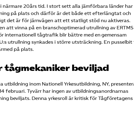
närmare 20års tid. I stort sett alla jämförbara länder har
ing på plats och därför är det både ett efterlängtat och
gt det är för järnvägen att ett statligt stöd nu aktiveras.
rden att vinna på en branschoptimerad utrullning av ERTMS
för internationell tågtrafik blir bättre med en gemensam
:s utrullning synkades i större utsträckning. En pusselbit 
rmed på plats.
r tågmekaniker beviljad
utbildning inom Nationell Yrkesutbildning, NY, presente
4 februari. Tyvärr har ingen av utbildningsanordnarnas
ng beviljats. Denna yrkesroll är kritisk för Tågföretagens