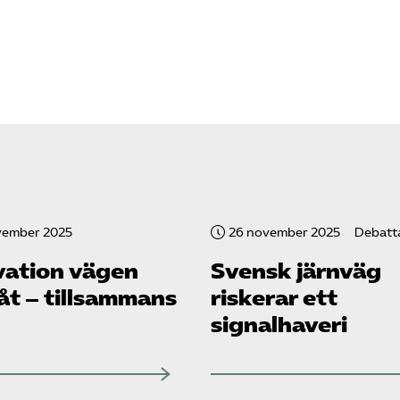
vember 2025
26 november 2025
Debatta
vation vägen
Svensk järnväg
åt – tillsammans
riskerar ett
signalhaveri