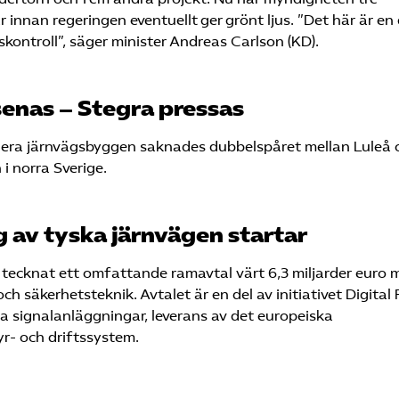
 innan regeringen eventuellt ger grönt ljus. ”Det här är en d
ontroll”, säger minister Andreas Carlson (KD).
senas – Stegra pressas
 flera järnvägsbyggen saknades dubbelspåret mellan Luleå 
i norra Sverige.
g av tyska järnvägen startar
tecknat ett omfattande ramavtal värt 6,3 miljarder euro 
ch säkerhetsteknik. Avtalet är en del av initiativet Digital 
 signalanläggningar, leverans av det europeiska
r- och driftssystem.