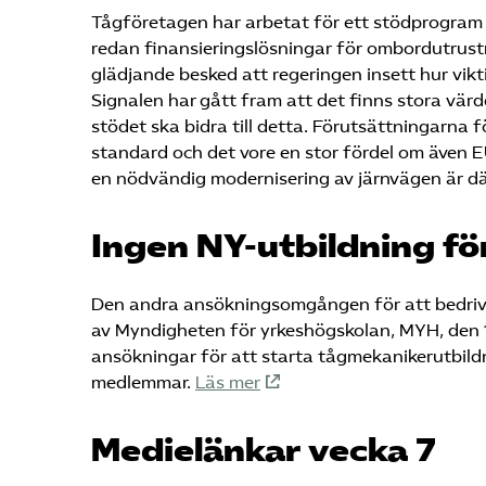
Tågföretagen har arbetat för ett stödprogram i 
redan finansieringslösningar för ombordutrustn
glädjande besked att regeringen insett hur vikti
Signalen har gått fram att det finns stora vä
stödet ska bidra till detta. Förutsättningarna 
standard och det vore en stor fördel om även EU
en nödvändig modernisering av järnvägen är dä
Ingen NY-utbildning fö
Den andra ansökningsomgången för att bedriva 
av Myndigheten för yrkeshögskolan, MYH, den 1
ansökningar för att starta tågmekanikerutbildni
medlemmar.
Läs mer
Medielänkar vecka 7