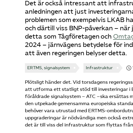
Det är också intressant att infras
anledningen att just investeringar
problemen som exempelvis LKAB har 
och därtill viss BNP-påverkan – när
detta som Tågföretagen och
Omtag 
2024 – järnvägens betydelse för ind
att även regeringen belyser detta.
ERTMS, signalsystem
Infrastruktur
Plötsligt händer det. Vid torsdagens regerings
att utforma ett statligt stöd till investering
föråldrade signalsystem – ATC –ska ersättas
den utpekade gemensamma europeiska standard
behöver vara utrustad med ERTMS-ombordutrus
uppgraderingar är nödvändiga men också extr
det är till viss del infrastruktur som flyttas fr