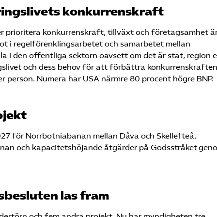
äringslivets konkurrenskraft
prioritera konkurrenskraft, tillväxt och företagsamhet ä
t i regelförenklingsarbetet och samarbetet mellan
la i den offentliga sektorn oavsett om det är stat, region e
gslivet och dess behov för att förbättra konkurrenskraften
 person. Numera har USA närmre 80 procent högre BNP.
ojekt
27 för Norrbotniabanan mellan Dåva och Skellefteå,
anan och kapacitetshöjande åtgärder på Godsstråket gen
sbesluten las fram
ödertörn och fem andra projekt. Nu har myndigheten tre