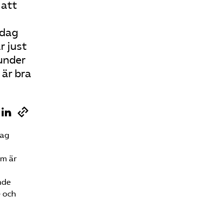
 att
 dag
r just
under
 är bra
rag
om är
nde
 och