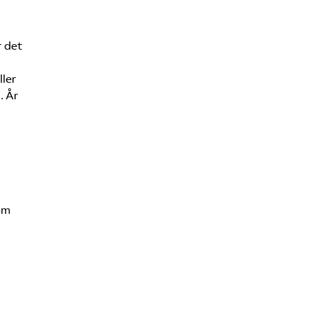
r det
ller
. År
om