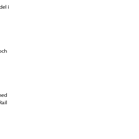
el i
och
med
Rail