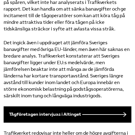
på spåren, vilket inte har analyserats i Trafikverkets
rapport. Det kan handla om att sänka banavgifter och ge
incitament till de tågoperatörer som kan att köra tåg på
mindre attraktiva tider eller föra tågen på icke
tidskänsliga sträckor i syfte att avlasta vissa stråk.
Det ingick även i uppdraget att jämföra Sveriges
banavgifter med övriga EU-länder, men även här saknas en
bredare analys. Trafikverket konstaterar att Sveriges
banavgifter ligger under EU:s medelvärde, men
jämförelsen beaktar inte att många av de jämförda
länderna har kortare transportavstånd. Sveriges längre
avstånd till kunder inom landet och Europa innebär en
större ekonomisk belastning på godstågsoperatörerna,
särskilt inom tung och långväga industrigods.
Tågföretagen intervjuas i Altinget
Trafikverket redovisar inte heller om de högre avgifterna i