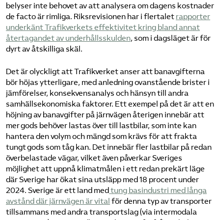
belyser inte behovet av att analysera om dagens kostnader
de facto är rimliga. Riksrevisionen har i flertalet
rapporter
underkänt Trafikverkets effektivitet kring bland annat
återtagandet av underhållsskulden
, som i dagsläget är för
dyrt av åtskilliga skäl.
Det är olyckligt att Trafikverket anser att banavgifterna
bör höjas ytterligare, med anledning ovanstående brister i
jämförelser, konsekvensanalys och hänsyn till andra
samhällsekonomiska faktorer. Ett exempel på det är att en
höjning av banavgifter på järnvägen återigen innebär att
mer gods behöver lastas över till lastbilar, som inte kan
hantera den volym och mängd som krävs för att frakta
tungt gods som tåg kan. Det innebär fler lastbilar på redan
överbelastade vägar, vilket även påverkar Sveriges
möjlighet att uppnå klimatmålen i ett redan prekärt läge
där Sverige har ökat sina utsläpp med 18 procent under
2024. Sverige är ett land med
tung basindustri med långa
avstånd där järnvägen är vital
för denna typ av transporter
tillsammans med andra transportslag (via intermodala