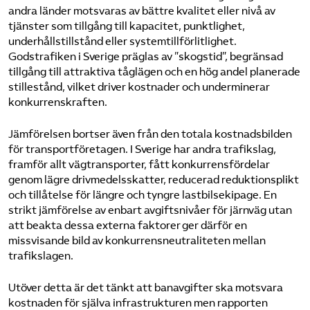
andra länder motsvaras av bättre kvalitet eller nivå av
tjänster som tillgång till kapacitet, punktlighet,
underhållstillstånd eller systemtillförlitlighet.
Godstrafiken i Sverige präglas av ”skogstid”, begränsad
tillgång till attraktiva tåglägen och en hög andel planerade
stillestånd, vilket driver kostnader och underminerar
konkurrenskraften.
Jämförelsen bortser även från den totala kostnadsbilden
för transportföretagen. I Sverige har andra trafikslag,
framför allt vägtransporter, fått konkurrensfördelar
genom lägre drivmedelsskatter, reducerad reduktionsplikt
och tillåtelse för längre och tyngre lastbilsekipage. En
strikt jämförelse av enbart avgiftsnivåer för järnväg utan
att beakta dessa externa faktorer ger därför en
missvisande bild av konkurrensneutraliteten mellan
trafikslagen.
Utöver detta är det tänkt att banavgifter ska motsvara
kostnaden för själva infrastrukturen men rapporten