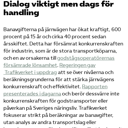
Dialog viktigt men dags för
handling
Bli medlem
Logga in på Arbetsgivarguiden
Banavgifterna på järnvägen har ökat kraftigt, 600
procent på 15 år och cirka 40 procent sedan
Sök på tagforetagen.se
årsskiftet. Detta har försämrat konkurrenskraften
för industrin, som är de stora transportköparna,
och en av orsakerna till
godstågsoperatörernas
försämrade lönsamhet
.
Regeringen gav
Trafikverket i uppdrag
att se över nivåerna och
beräkningsgrunderna för att stärka järnvägens
konkurrenskraft och effektivitet.
Rapporten
presenterades i dagarna
och berör dessvärre inte
konkurrenskraften för godstransporter eller
påverkan på Sveriges näringsliv. Trafikverket
fokuserar strikt på beräkningar av banavgifter,
utan analys av andra transportslag eller