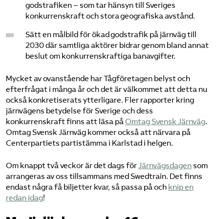
godstrafiken – som tar hänsyn till Sveriges
konkurrenskraft och stora geografiska avstånd.
Sätt en målbild för ökad godstrafik på järnväg till
2030 där samtliga aktörer bidrar genom bland annat
beslut om konkurrenskraftiga banavgifter.
Mycket av ovanstående har Tågföretagen belyst och
efterfrågat i många år och det är välkommet att detta nu
också konkretiserats ytterligare. Fler rapporter kring
järnvägens betydelse för Sverige och dess
konkurrenskraft finns att läsa på ​
Omtag Svensk Järnväg
​.
Omtag Svensk Järnväg kommer också att närvara på
Centerpartiets partistämma i Karlstad i helgen.
Om knappt två veckor är det dags för ​
Järnvägsdagen
​ som
arrangeras av oss tillsammans med Swedtrain. Det finns
endast några få biljetter kvar, så passa på och ​
knip en
redan idag
​!