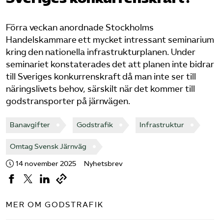
Bli medlem
Förra veckan anordnade Stockholms
Handelskammare ett mycket intressant seminarium
Logga in på Arbetsgivarguiden
kring den nationella infrastrukturplanen. Under
seminariet konstaterades det att planen inte bidrar
Sök på tagforetagen.se
till Sveriges konkurrenskraft då man inte ser till
näringslivets behov, särskilt när det kommer till
godstransporter på järnvägen.
Banavgifter
Godstrafik
Infrastruktur
Omtag Svensk Järnväg
14 november 2025
Nyhetsbrev
MER OM GODSTRAFIK