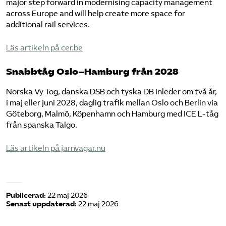
major step forward in modernising capacity management
across Europe and will help create more space for
additional rail services.
​Läs artikeln på cer.be​
Snabbtåg Oslo–Hamburg från 2028
Norska Vy Tog, danska DSB och tyska DB inleder om två år,
i maj eller juni 2028, daglig trafik mellan Oslo och Berlin via
Göteborg, Malmö, Köpenhamn och Hamburg med ICE L-tåg
från spanska Talgo.
​Läs artikeln på jarnvagar.nu​
Publicerad:
22 maj 2026
Senast uppdaterad:
22 maj 2026