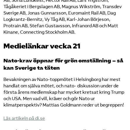
AB, Sofia Lundkvist, Hector Rail AB, Lars Yngström,
Tågåkeriet i Bergslagen AB, Magnus Wikström, Transdev
Sverige AB, Jonas Gunnarsson, Euromaint Rail AB, Dag
Logkrantz-Bernitz, Vy Tåg AB, Karl-Johan Börjeson,
Protrain AB, Stefan Gustavsson, Infranord AB och Matt
Kinane, Connecting Stockholm AB.
Medielänkar vecka 21
Nato-krav öppnar för grön omställning – så
kan Sverige ta täten
Bevakningen av Nato-toppmötet i Helsingborg har mest
handlat om själva mötet, och nato- diskussion under de
första årens medlemskap har mycket kretsat kring Trump
och USA. Men vad vill, kräver och gör Nato ur
klimatperspektiv? Mattias Goldmann reder ut begreppen!
​Läs artikeln på di.se​