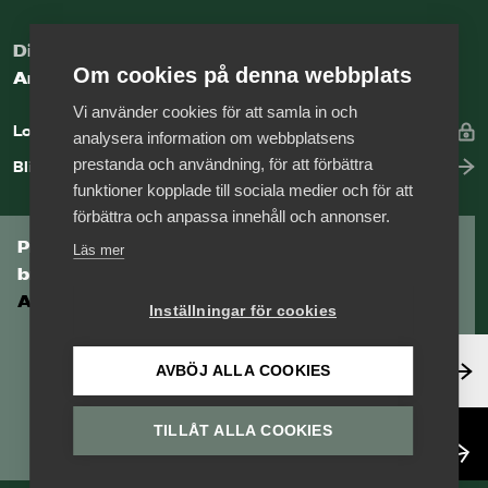
Digital kunskapsbank för arbetsgivare
Om cookies på denna webbplats
Arbetsgivarguiden
Vi använder cookies för att samla in och
Logga in
analysera information om webbplatsens
prestanda och användning, för att förbättra
Bli medlem
funktioner kopplade till sociala medier och för att
förbättra och anpassa innehåll och annonser.
Prenumerera på Tågföretagens
Läs mer
branschnyhetsbrev
Aktuell info direkt i din inkorg.
Inställningar för cookies
Anmäl dig här
AVBÖJ ALLA COOKIES
TILLÅT ALLA COOKIES
Läs nyhetsbrev