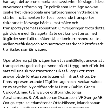
har tagit del av promemorian och avstryker förslaget i dess
nuvarande utformning. En politik som i ett läge av ökad
osäkerhet i den globala energiförsörjningen ytterligare
stärker incitamenten för fossilberoende transporter
riskerar att försvaga både klimatmålen och
transportsystemets robusthet. Om regeringen trots detta
går vidare med förslaget måste det kompletteras med
åtgärder som fullt ut säkerställer konkurrensneutralitet
mellan trafikslag och som samtidigt stärker elektrifierade
trafikslag som järnvägen.
Operatörerna på järnvägen har ett samhälleligt ansvar att
transportera gods och personer på ett tryggt och effektivt
sätt till sina slutdestinationer. Likaså ligger ett stort
ansvar på de företag som bygger vår infrastruktur. De
finns representerande i Tågföretagen och i veckan valdes
en ny styrelse. Ny ordförande är Henrik Dahlin, Green
Cargo AB, med två nya vice ordförande: Jonas
Abrahamsson, SJ AB, och Johan Oscarsson, VR Sverige AB.
Övriga styrelseledamöter är Otto Nilsson, Inlandsbanan