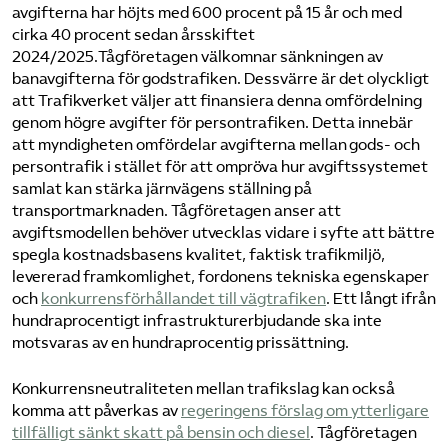
avgifterna har höjts med 600 procent på 15 år och med
cirka 40 procent sedan årsskiftet
2024/2025.Tågföretagen välkomnar sänkningen av
banavgifterna för godstrafiken. Dessvärre är det olyckligt
att Trafikverket väljer att finansiera denna omfördelning
genom högre avgifter för persontrafiken. Detta innebär
att myndigheten omfördelar avgifterna mellan gods- och
persontrafik i stället för att ompröva hur avgiftssystemet
samlat kan stärka järnvägens ställning på
transportmarknaden. Tågföretagen anser att
avgiftsmodellen behöver utvecklas vidare i syfte att bättre
spegla kostnadsbasens kvalitet, faktisk trafikmiljö,
levererad framkomlighet, fordonens tekniska egenskaper
och
konkurrensförhållandet till vägtrafiken
. Ett långt ifrån
hundraprocentigt infrastrukturerbjudande ska inte
motsvaras av en hundraprocentig prissättning.
Konkurrensneutraliteten mellan trafikslag kan också
komma att påverkas av
regeringens förslag om ytterligare
tillfälligt sänkt skatt på bensin och diesel
. Tågföretagen