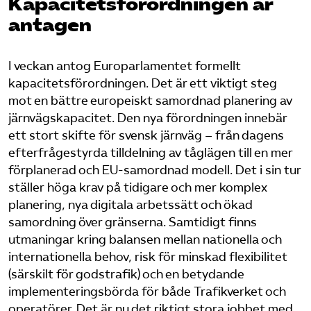
Kapacitets­förordningen är
antagen
Bli medlem
I veckan antog Europarlamentet formellt
Logga in på Arbetsgivarguiden
kapacitetsförordningen. Det är ett viktigt steg
mot en bättre europeiskt samordnad planering av
Sök på tagforetagen.se
järnvägskapacitet. Den nya förordningen innebär
ett stort skifte för svensk järnväg – från dagens
efterfrågestyrda tilldelning av tåglägen till en mer
förplanerad och EU-samordnad modell. Det i sin tur
ställer höga krav på tidigare och mer komplex
planering, nya digitala arbetssätt och ökad
samordning över gränserna. Samtidigt finns
utmaningar kring balansen mellan nationella och
internationella behov, risk för minskad flexibilitet
(särskilt för godstrafik) och en betydande
implementeringsbörda för både Trafikverket och
operatörer. Det är nu det riktigt stora jobbet med