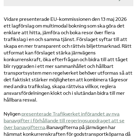
Vidare presenterade EU-kommissionen den 13 maj 2026
ett lagförslag om multimodal bokning som ska göra det
enklare att hitta, jämföra och boka resor över flera
trafikslag i en och samma tjänst. Förslaget syftar till att
skapa en mer transparent och rättvis biljettmarknad. Rätt
utformat kan förslaget stärka järnvägens
konkurrenskraft, öka efterfrågan och bidra till att tåget
blir ryggraden i ett mer sammanhållet och hållbart
transportsystem men regelverket behöver utformas så att
det faktiskt stärker möjligheten att kombinera tågresor
med andra trafikslag, skapa rättvisa villkor, reglera
ansvarsfördelningen klokt och i slutändan bidra till mer
hållbara resval.
Nyligen
presenterade Trafikverket införandet av nya
banavgifter i förhållande till regeringsuppdraget att se
över banavgifterna
.Banavgifterna på järnvägen har
hämmat konkurrenskraften för godstransportköparna då