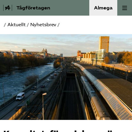
Tågföretagen
Almega
/
Aktuellt
/
Nyhetsbrev
/
Aktuellt
Reformagenda för järnvägen
Våra frågor
Aktiviteter
Om oss
Kontakt
Mina sidor (almega.se)