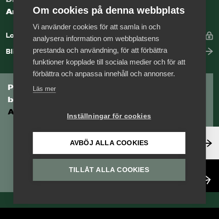
Om cookies på denna webbplats
Arbetsgivarguiden
Vi använder cookies för att samla in och
Logga in
analysera information om webbplatsens
prestanda och användning, för att förbättra
Bli medlem
funktioner kopplade till sociala medier och för att
förbättra och anpassa innehåll och annonser.
Prenumerera på Tågföretagens
Läs mer
branschnyhetsbrev
Aktuell info direkt i din inkorg.
Inställningar för cookies
Anmäl dig här
AVBÖJ ALLA COOKIES
TILLÅT ALLA COOKIES
Läs nyhetsbrev