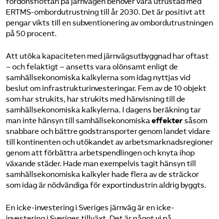
fordonsflottan på järnvägen behöver vara utrustad med
ERTMS-ombordutrustning till år 2030. Det är positivt att
pengar vikts till en subventionering av ombordutrustningen
på 50 procent.
Att utöka kapaciteten med järnvägsutbyggnad har oftast
– och felaktigt – ansetts vara olönsamt enligt de
samhällsekonomiska kalkylerna som idag nyttjas vid
beslut om infrastrukturinvesteringar. Fem av de 10 objekt
som har strukits, har strukits med hänvisning till de
samhällsekonomiska kalkylerna. I dagens beräkning tar
man inte hänsyn till samhällsekonomiska
effekter
såsom
snabbare och bättre godstransporter genom landet vidare
till kontinenten och utökandet av arbetsmarknadsregioner
genom att förbättra arbetspendlingen och knyta ihop
växande städer. Hade man exempelvis tagit hänsyn till
samhällsekonomiska kalkyler hade flera av de sträckor
som idag är nödvändiga för exportindustrin aldrig byggts.
En icke-investering i Sveriges järnväg är en icke-
investering i Sveriges tillväxt. Det är något vi på