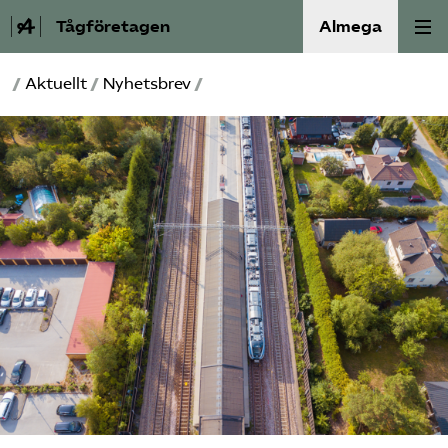
Tågföretagen
Almega
/
Aktuellt
/
Nyhetsbrev
/
Aktuellt
Reformagenda för järnvägen
Våra frågor
Aktiviteter
Om oss
Kontakt
Mina sidor (almega.se)