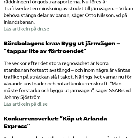
räddningen för godstransporterna. Nu föreslår
Trafikverket en minskning av stödet till järnvägen. – Vi kan
behöva stänga delar av banan, säger Otto Nilsson, vd på
Inlandsbanan.
Läs artikeln på dn.se​
Börsbolagens krav: Bygg ut järnvägen –
”tappar lite av förtroendet”
Tre veckor efter det stora regnovädret är Norra
stambanan fortsatt avstängd – och inom några år väntas
trafiken på sträckan slå i taket. Näringslivet varnar nu för
växande kostnader och hotad konkurrenskraft. ”Man
måste förstärka och bygga ut järnvägen”, säger SSAB:s vd
Johnny Sjöström.
Läs artikeln på di.se
Konkurrensverket: ”Köp ut Arlanda
Express”