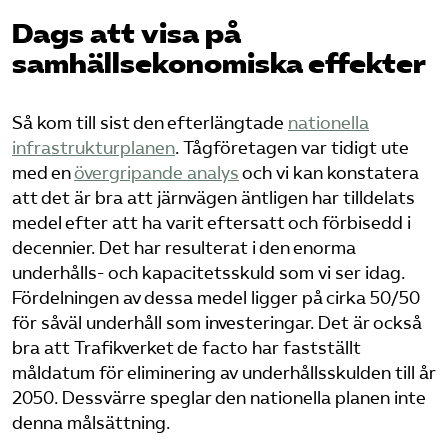
Dags att visa på
Bli medlem
samhällsekonomiska effekter
Logga in på Arbetsgivarguiden
Så kom till sist den efterlängtade ​
nationella
infrastrukturplanen
​. Tågföretagen var tidigt ute
Sök på tagforetagen.se
med en ​
övergripande analys
​ och vi kan konstatera
att det är bra att järnvägen äntligen har tilldelats
medel efter att ha varit eftersatt och förbisedd i
decennier. Det har resulterat i den enorma
underhålls- och kapacitetsskuld som vi ser idag.
Fördelningen av dessa medel ligger på cirka 50/50
för såväl underhåll som investeringar. Det är också
bra att Trafikverket de facto har fastställt
måldatum för eliminering av underhållsskulden till år
2050. Dessvärre speglar den nationella planen inte
denna målsättning.