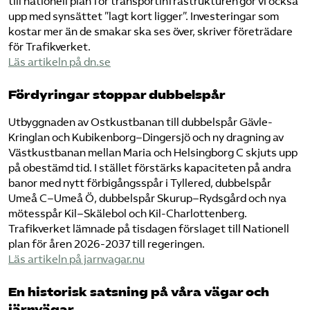
till nationell plan för transportinfrastrukturen gör vi också
upp med synsättet ”lagt kort ligger”. Investeringar som
kostar mer än de smakar ska ses över, skriver företrädare
för Trafikverket.
​Läs artikeln på dn.se​
Fördyringar stoppar dubbelspår
Utbyggnaden av Ostkustbanan till dubbelspår Gävle-
Kringlan och Kubikenborg–Dingersjö och ny dragning av
Västkustbanan mellan Maria och Helsingborg C skjuts upp
på obestämd tid. I stället förstärks kapaciteten på andra
banor med nytt förbigångsspår i Tyllered, dubbelspår
Umeå C–Umeå Ö, dubbelspår Skurup–Rydsgård och nya
mötesspår Kil–Skälebol och Kil-Charlottenberg.
Trafikverket lämnade på tisdagen förslaget till Nationell
plan för åren 2026-2037 till regeringen.
Läs artikeln på jarnvagar.nu
En historisk satsning på våra vägar och
järnvägar