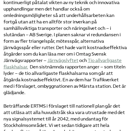
kontinuerligt påtalat vikten av ny teknik och innovativa
upphandlingar men det handlar också om
omledningsmöjligheter så att underhållsarbeten kan
fortgå utan att ha en alltför stor inverkan på
samhällsviktiga transporter och näringslivet och – i
slutändan – AB Sverige. I planen saknar vi redundansen i
form av fler triangelspår, mötesspår, alternativa
järnvägsspår eller rutter. Det hade varit kostnadseffektiva
åtgärder som du kan läsa mer om i Omtag Svensk
Järnvägsrapporter – ​​
Järnvägslyftet
​​​ och ​​​
Tio allvarligaste
flaskhalsar.
​​​ Den sistnämnda rapporten anger – som titeln
lyder – de tio allvarligaste flaskhalsarna som går att
åtgärda kostnadseffektivt. En av dem har Trafikverket
med i förslaget, ombyggnationen av Märsta station. Det är
glädjande.
Beträffande ERTMS i förslaget till nationell plan går det
att utläsa att alla huvudstråk ska vara utrustade med det
nya signalsystemet till år 2042, med undantag för
Stockholmsområdet. Vi vet sedan tidigare att hela