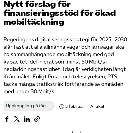
Nytt förslag för
finansieringsstöd för ökad
Bli medlem
mobiltäckning
Logga in på Arbetsgivarguiden
Regeringens digitaliseringsstrategi för 2025–2030
Sök på tagforetagen.se
slår fast att alla allmänna vägar och järnvägar ska
ha sammanhängande mobiltäckning med god
kapacitet, definierat som minst 50 Mbit/s i
nedladdningshastighet. I dag är verkligheten långt
ifrån målet. Enligt Post- och telestyrelsen, PTS,
täcks många trafikstråk fortfarande av områden
med under 30 Mbit/s.
Uppkoppling på tåg
5 februari
Artikel