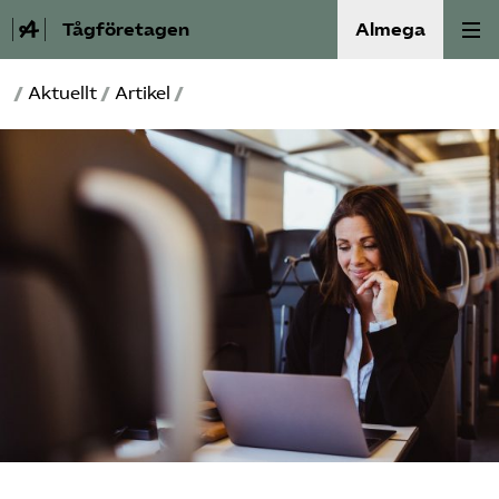
Tågföretagen
Almega
/
Aktuellt
/
Artikel
/
Aktuellt
Reformagenda för järnvägen
Våra frågor
Aktiviteter
Om oss
Kontakt
Mina sidor (almega.se)