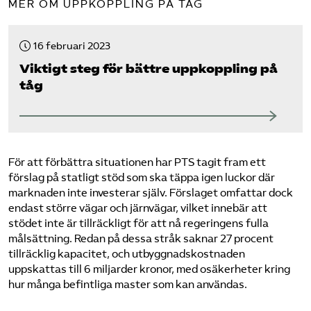
MER OM UPPKOPPLING PÅ TÅG
16 februari 2023
Viktigt steg för bättre uppkoppling på
tåg
För att förbättra situationen har PTS tagit fram ett
förslag på statligt stöd som ska täppa igen luckor där
marknaden inte investerar själv. Förslaget omfattar dock
endast större vägar och järnvägar, vilket innebär att
stödet inte är tillräckligt för att nå regeringens fulla
målsättning. Redan på dessa stråk saknar 27 procent
tillräcklig kapacitet, och utbyggnadskostnaden
uppskattas till 6 miljarder kronor, med osäkerheter kring
hur många befintliga master som kan användas.