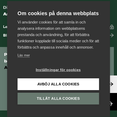
Digital kunskapsbank för arbetsgivare
Om cookies på denna webbplats
Arbetsgivarguiden
Vi använder cookies för att samla in och
Logga in
analysera information om webbplatsens
prestanda och användning, för att förbättra
Bli medlem
funktioner kopplade till sociala medier och för att
förbättra och anpassa innehåll och annonser.
Prenumerera på Tågföretagens
Läs mer
branschnyhetsbrev
Aktuell info direkt i din inkorg.
Inställningar för cookies
Anmäl dig här
AVBÖJ ALLA COOKIES
TILLÅT ALLA COOKIES
Läs nyhetsbrev