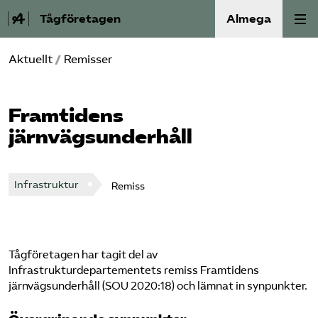
Tågföretagen
Almega
Aktuellt
/
Remisser
Aktuellt
Reformagenda för järnvägen
Framtidens
järnvägsunderhåll
Våra frågor
Aktiviteter
Infrastruktur
Remiss
Om oss
Tågföretagen har tagit del av
Kontakt
Infrastrukturdepartementets remiss Framtidens
järnvägsunderhåll (SOU 2020:18) och lämnat in synpunkter.
Mina sidor (almega.se)