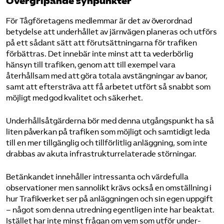
Övergripande synpunkter
Bli medlem
För Tågföretagens medlemmar är det av överordnad
betydelse att underhållet av järnvägen planeras och utförs
på ett sådant sätt att förutsättningarna för trafiken
Logga in på Arbetsgivarguiden
förbättras. Det innebär inte minst att ta vederbörlig
hänsyn till trafiken, genom att till exempel vara
Sök på tagforetagen.se
återhållsam med att göra totala avstängningar av banor,
samt att eftersträva att få arbetet utfört så snabbt som
möjligt med god kvalitet och säkerhet.
Underhållsåtgärderna bör med denna utgångspunkt ha så
liten påverkan på trafiken som möjligt och samtidigt leda
till en mer tillgänglig och tillförlitlig anläggning, som inte
drabbas av akuta infrastrukturrelaterade störningar.
Betänkandet innehåller intressanta och värdefulla
observationer men sannolikt krävs också en omställning i
hur Trafikverket ser på anläggningen och sin egen uppgift
– något som denna utredning egentligen inte har beaktat.
Istället har inte minst frågan om vem som utför under-