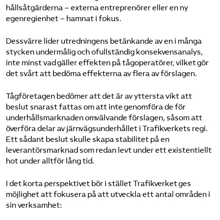
hållsåtgärderna – externa entreprenörer eller en ny
egenregienhet – hamnat i fokus.
Dessvärre lider utredningens betänkande av en i många
stycken undermålig och ofullständig konsekvensanalys,
inte minst vad gäller effekten på tågoperatörer, vilket gör
det svårt att bedöma effekterna av flera av förslagen.
Tågföretagen bedömer att det är av yttersta vikt att
beslut snarast fattas om att inte genomföra de för
underhållsmarknaden omvälvande förslagen, såsom att
överföra delar av järnvägsunderhållet i Trafikverkets regi.
Ett sådant beslut skulle skapa stabilitet på en
leverantörsmarknad som redan levt under ett existentiellt
hot under alltför lång tid.
I det korta perspektivet bör i stället Trafikverket ges
möjlighet att fokusera på att utveckla ett antal områden i
sin verksamhet: