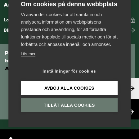
Om cookies på denna webbplats
Arbetsgivarguiden
Vi använder cookies för att samla in och
Logga in
analysera information om webbplatsens
prestanda och användning, för att förbättra
Bli medlem
funktioner kopplade till sociala medier och för att
förbättra och anpassa innehåll och annonser.
Prenumerera på Tågföretagens
Läs mer
branschnyhetsbrev
Aktuell info direkt i din inkorg.
Inställningar för cookies
Anmäl dig här
AVBÖJ ALLA COOKIES
TILLÅT ALLA COOKIES
Läs nyhetsbrev