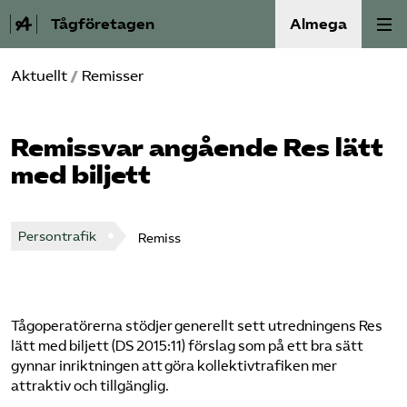
Tågföretagen
Almega
Aktuellt
/
Remisser
Aktuellt
Reformagenda för järnvägen
Remissvar angående Res lätt
med biljett
Våra frågor
Aktiviteter
Persontrafik
Remiss
Om oss
Tågoperatörerna stödjer generellt sett utredningens Res
Kontakt
lätt med biljett (DS 2015:11) förslag som på ett bra sätt
gynnar inriktningen att göra kollektivtrafiken mer
Mina sidor (almega.se)
attraktiv och tillgänglig.