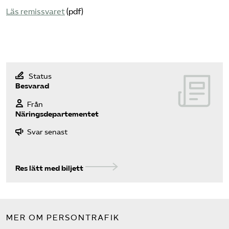
Läs remissvaret
(pdf)
Bli medlem
Logga in på Arbetsgivarguiden
Status
Sök på tagforetagen.se
Besvarad
Från
Näringsdepartementet
Svar senast
Res lätt med biljett
MER OM PERSONTRAFIK