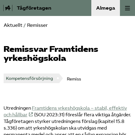
Tågföretagen
Almega
Aktuellt
/
Remisser
Aktuellt
Reformagenda för järnvägen
Remissvar Framtidens
yrkeshögskola
Våra frågor
Aktiviteter
Kompetensförsörjning
Remiss
Om oss
Utredningen
Framtidens yrkeshögskola – stabil, effektiv
Kontakt
och hållbar
(SOU 2023:31) föreslår flera viktiga åtgärder.
Tågföretagen styrker utredningens förslag (kapitel 15.8
Mina sidor (almega.se)
s.336) om att yrkeshögskolan ska utvidgas med
permanenta medel och anser att en sådan expansion bör