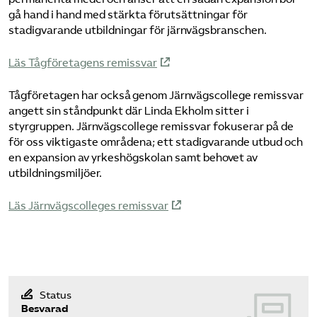
gå hand i hand med stärkta förutsättningar för
Bli medlem
stadigvarande utbildningar för järnvägsbranschen.
Läs Tågföretagens remissvar
Logga in på Arbetsgivarguiden
Tågföretagen har också genom Järnvägscollege remissvar
Sök på tagforetagen.se
angett sin ståndpunkt där Linda Ekholm sitter i
styrgruppen. Järnvägscollege remissvar fokuserar på de
för oss viktigaste områdena; ett stadigvarande utbud och
en expansion av yrkeshögskolan samt behovet av
utbildningsmiljöer.
Läs Järnvägscolleges remissvar
Status
Besvarad