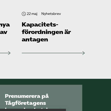
22 maj
Nyhetsbrev
 nya
Kapacitets­
rav
förordningen är
antagen
Prenumerera på
Tågföretagens
branschnyhetsbrev