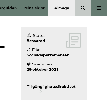
arguiden
Mina sidor
Almega
Aktuellt
Status
­
Besvarad
Reformagenda för järnvägen
Från
Socialdepartementet
Våra frågor
Svar senast
29 oktober 2021
Aktiviteter
Tillgänglighetsdirektivet
Om oss