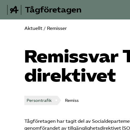
Tågföretagen
Aktuellt
/
Remisser
Remissvar T
direktivet
Persontrafik
Remiss
Tågföretagen har tagit del av Socialdepartem
genomförandet av tillgänglighetsdirektivet (S