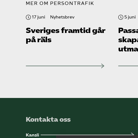
MER OM PERSONTRAFIK
17 juni
Nyhetsbrev
5 juni
Sveriges framtid går
Pass
på räls
skap
utma
Kontakta oss
Kansli