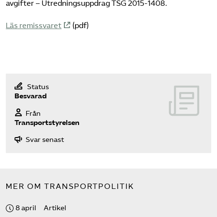
avgifter – Utredningsuppdrag TSG 2015-1408.
Bli medlem
Läs remissvaret
(pdf)
Logga in på Arbetsgivarguiden
Sök på tagforetagen.se
Status
Besvarad
Från
Transportstyrelsen
Svar senast
MER OM TRANSPORTPOLITIK
8 april
Artikel