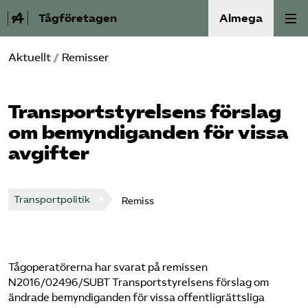
Tågföretagen
Almega
Aktuellt
/
Remisser
Aktuellt
Reformagenda för järnvägen
Transport­styrelsens förslag
om bemyndiganden för vissa
Våra frågor
avgifter
Aktiviteter
Transportpolitik
Remiss
Om oss
Kontakt
Tågoperatörerna har svarat på remissen
N2016/02496/SUBT Transportstyrelsens förslag om
Mina sidor (almega.se)
ändrade bemyndiganden för vissa offentligrättsliga