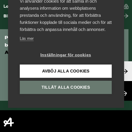
Vi använder cookies för att samla in och
Logga in
analysera information om webbplatsens
prestanda och användning, för att förbättra
Bli medlem
funktioner kopplade till sociala medier och för att
förbättra och anpassa innehåll och annonser.
Prenumerera på Tågföretagens
Läs mer
branschnyhetsbrev
Aktuell info direkt i din inkorg.
Inställningar för cookies
Anmäl dig här
AVBÖJ ALLA COOKIES
TILLÅT ALLA COOKIES
Läs nyhetsbrev