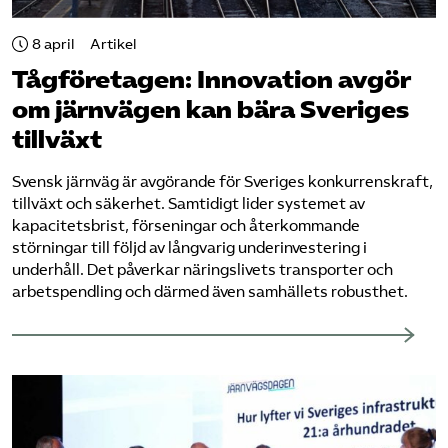
Bli medlem
8 april
Artikel
Tåg­företagen: Innovation avgör
Logga in på Arbetsgivarguiden
om järnvägen kan bära Sveriges
tillväxt
Sök på tagforetagen.se
Svensk järnväg är avgörande för Sveriges konkurrenskraft,
tillväxt och säkerhet. Samtidigt lider systemet av
kapacitetsbrist, förseningar och återkommande
störningar till följd av långvarig underinvestering i
underhåll. Det påverkar näringslivets transporter och
arbetspendling och därmed även samhällets robusthet.