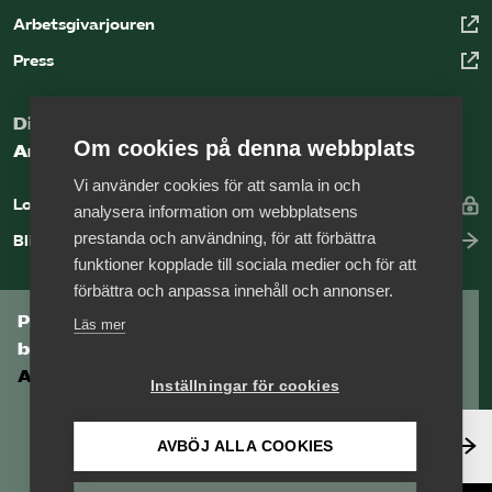
Arbetsgivarjouren
Press
Digital kunskapsbank för arbetsgivare
Om cookies på denna webbplats
Arbetsgivarguiden
Vi använder cookies för att samla in och
Logga in
analysera information om webbplatsens
prestanda och användning, för att förbättra
Bli medlem
funktioner kopplade till sociala medier och för att
förbättra och anpassa innehåll och annonser.
Prenumerera på Tågföretagens
Läs mer
branschnyhetsbrev
Aktuell info direkt i din inkorg.
Inställningar för cookies
Anmäl dig här
AVBÖJ ALLA COOKIES