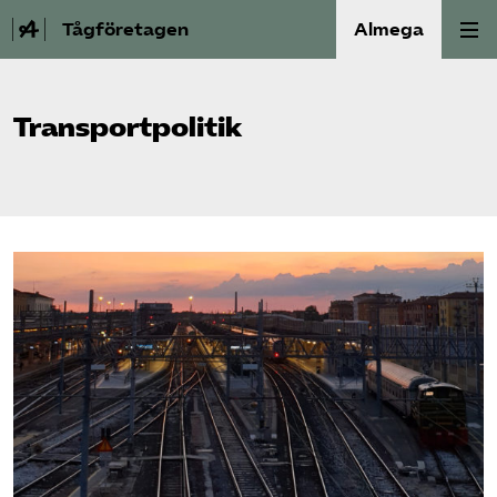
Tågföretagen
Almega
Aktuellt
Transportpolitik
Reformagenda för järnvägen
Våra frågor
Aktiviteter
Om oss
Kontakt
Mina sidor (almega.se)