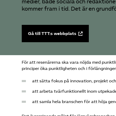
medier, både sociala och redaktionel
kommer fram i tid. Det är en grundf
Gå till TTT:s webbplats
För att resenärerna ska vara nöjda med punktl
principer öka punktligheten och i förlängningen
att sätta fokus på innovation, projekt och
att arbeta tvärfunktionellt inom utpekad
att samla hela branschen för att höja ge