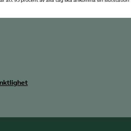
är att 95 procent av alla tåg ska ankomma sin slutstation
nktlighet