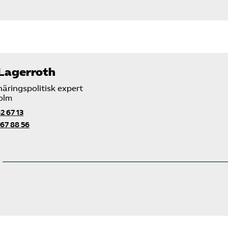
 Lagerroth
näringspolitisk expert
olm
2 67 13
67 88 56