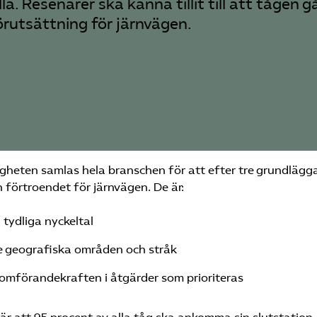
la. Resenärer ska känna tillit till att tågen 
örutsättning för järnvägen.
igheten samlas hela branschen för att efter tre grundläg
 förtroendet för järnvägen. De är:
 tydliga nyckeltal
e geografiska områden och stråk
nomförandekraften i åtgärder som prioriteras