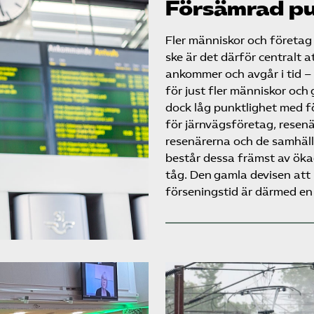
Försämrad pu
Fler människor och företag 
ske är det därför centralt at
ankommer och avgår i tid –
för just fler människor oc
dock låg punktlighet med f
för järnvägsföretag, resenär
resenärerna och de samhäl
består dessa främst av ökad 
tåg. Den gamla devisen att 
förseningstid är därmed en 