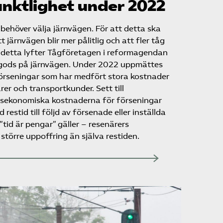
nktlighet under 2022
behöver välja järnvägen. För att detta ska
t järnvägen blir mer pålitlig och att fler tåg
 detta lyfter Tågföretagen i reformagendan
h gods på järnvägen. Under 2022 uppmättes
örseningar som har medfört stora kostnader
er och transportkunder. Sett till
lsekonomiska kostnaderna för förseningar
restid till följd av försenade eller inställda
”tid är pengar” gäller – resenärers
större uppoffring än själva restiden.