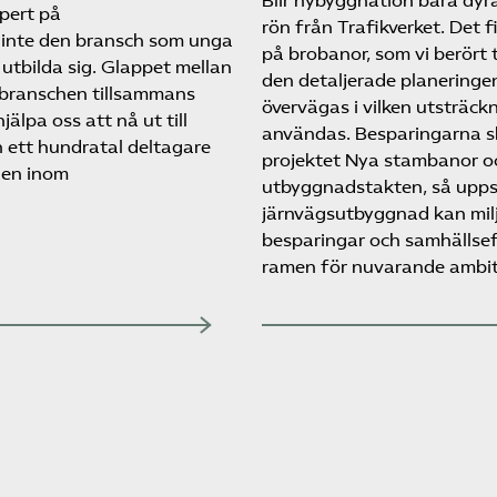
Blir nybyggnation bara dyra
pert på
rön från Trafikverket. Det f
 inte den bransch som unga
på brobanor, som vi berört t
 utbilda sig. Glappet mellan
den detaljerade planeringe
ar branschen tillsammans
övervägas i vilken utsträc
älpa oss att nå ut till
användas. Besparingarna sk
 ett hundratal deltagare
projektet Nya stambanor o
gen inom
utbyggnadstakten, så uppst
järnvägsutbyggnad kan milja
besparingar och samhällseff
ramen för nuvarande ambiti