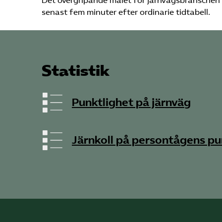
Det övergripande målet för järnvägs­branschen 
senast fem minuter efter ordinarie tidtabell.
Statistik
Punktlighet på järnväg
Järnkoll på persontågens pu