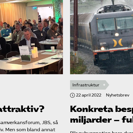
Infrastruktur
22 april 2022
Nyhetsbrev
attraktiv?
Konkreta bes
miljarder – fu
samverkansforum, JBS, så
tiv. Men som bland annat