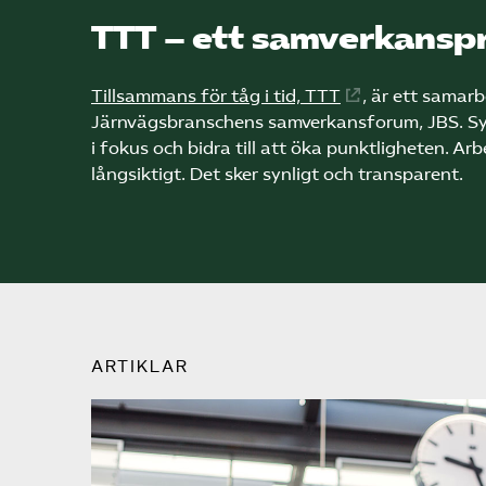
TTT – ett samverkansp
Tillsammans för tåg i tid, TTT
, är ett samar
Järnvägs­branschens samverkansforum, JBS. Sy
i fokus och bidra till att öka punktligheten. Ar
långsiktigt. Det sker synligt och transparent.
ARTIKLAR