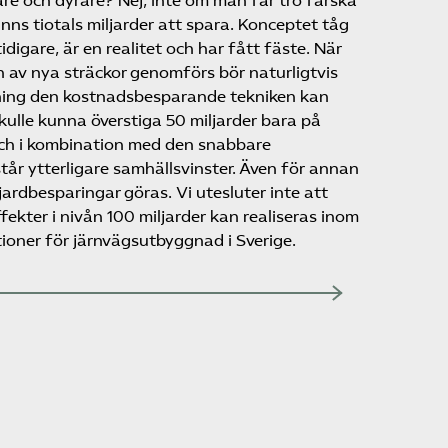
re och dyrare? Nej, inte om man får tro färska
inns tiotals miljarder att spara. Konceptet tåg
idigare, är en realitet och har fått fäste. När
n av nya sträckor genomförs bör naturligtvis
kning den kostnadsbesparande tekniken kan
ulle kunna överstiga 50 miljarder bara på
ch i kombination med den snabbare
år ytterligare samhällsvinster. Även för annan
rdbesparingar göras. Vi utesluter inte att
ekter i nivån 100 miljarder kan realiseras inom
oner för järnvägsutbyggnad i Sverige.