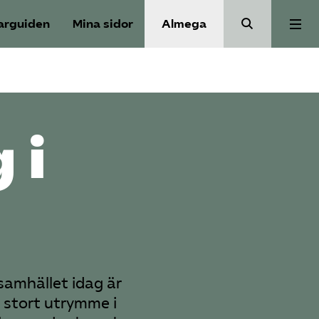
arguiden
Mina sidor
Almega
Aktuellt
Reformagenda för järnvägen
 i
Våra frågor
Aktiviteter
Om oss
 samhället idag är
 stort utrymme i