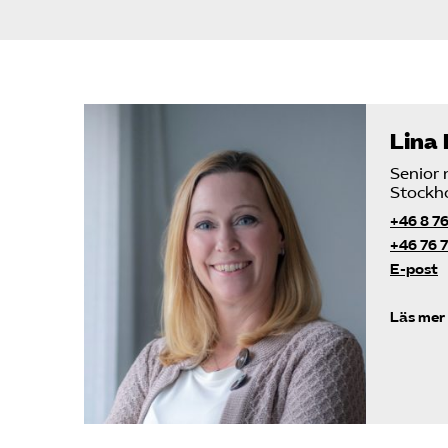
Lina
Senior 
Stockh
+46 8 76
+46 76 7
E-post
Läs mer