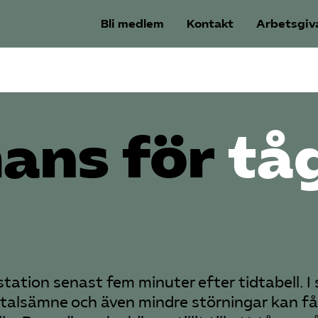
Bli medlem
Kontakt
Arbetsgiv
mans för
tåg
tstation senast fem minuter efter tidtabell. I
alsämne och även mindre störningar kan få