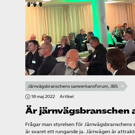
Järnvägsbranschens samverkansforum, JBS
18 maj 2022
Artikel
Är järnvägs­branschen 
Frågar man styrelsen för Järnvägsbranschens 
är svaret ett rungande ja. Järnvägen är attrak