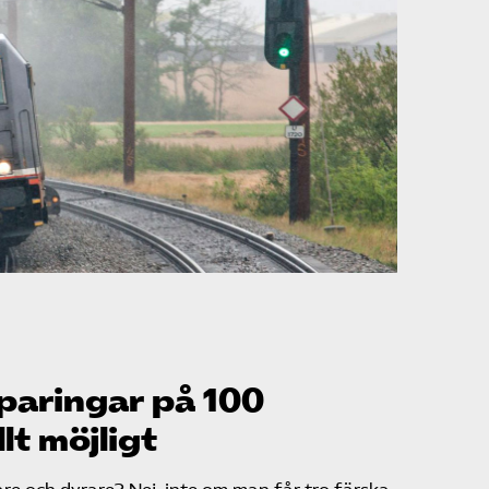
paringar på 100
llt möjligt