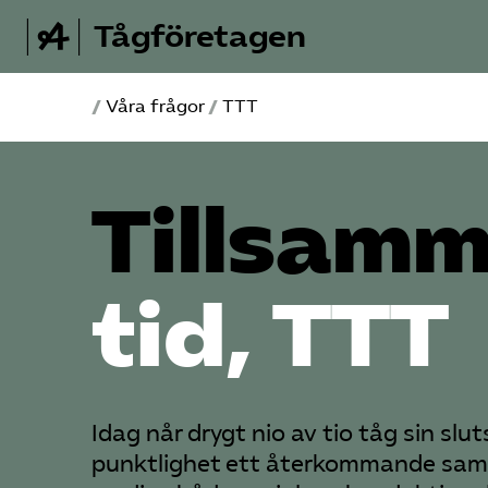
Tågföretagen
/
Våra frågor
/
TTT
Tillsam
tid, TTT
Idag når drygt nio av tio tåg sin slu
punktlighet ett återkommande samt